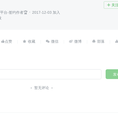
关

写作平台-签约作者🏆
2017-12-03 加入
枚





发
暂无评论