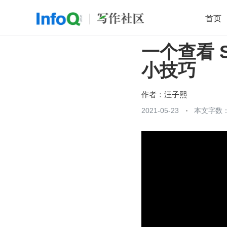
首页
一个查看 
移动开发
Java
开源
架构
O
小技巧
前端
AI
大数据
团队管理
查看更多

作者：
汪子熙
2021-05-23
本文字数：