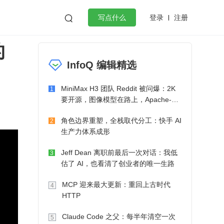
登录
注册

写点什么
的
效工作
数据库
Python
音视频
InfoQ 编辑精选
golang
微服务架构
flutter
MiniMax H3 团队 Reddit 被问爆：2K
1
要开源，图像模型在路上，Apache-2.0
也在考虑了
角色边界重塑，全栈取代分工：快手 AI
2
生产力体系成形
Jeff Dean 离职前最后一次对话：我低
3
估了 AI，也看清了创业者的唯一生路
MCP 迎来最大更新：重回上古时代
4
HTTP
Claude Code 之父：每半年清空一次
5