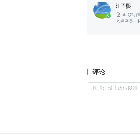
汪子熙
🏆InfoQ
老程序员一
评论