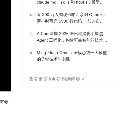
claude.md、skills 和 hooks，模型自
己会想办法
近 300 万人围观卡帕西亲测 Opus 5：
6
两小时写完 5500 行代码， 却连自己
写的游戏都玩不了
AICon 深圳 2026 全日程揭晓｜聚焦
7
Agent 工程化，构建可靠智能的技术路
径
Ming-Flash-Omni：全模态统一大模型
8
的关键技术与实践
查看更多 InfoQ 精选内容 >
，需要