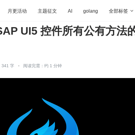
全部标签

月更活动
主题征文
AI
golang
SAP UI5 控件所有公有方法
penHarmony
算法
学习方法
Web3.0
高
程序员
运维
深度思考
低代码
redis
341 字
阅读完需：约 1 分钟