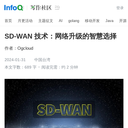

登录
首页
月更活动
主题征文
AI
golang
移动开发
Java
开源
SD-WAN 技术：网络升级的智慧选择
作者：
Ogcloud
2024-01-31
中国台湾
本文字数：689 字
阅读完需：约 2 分钟