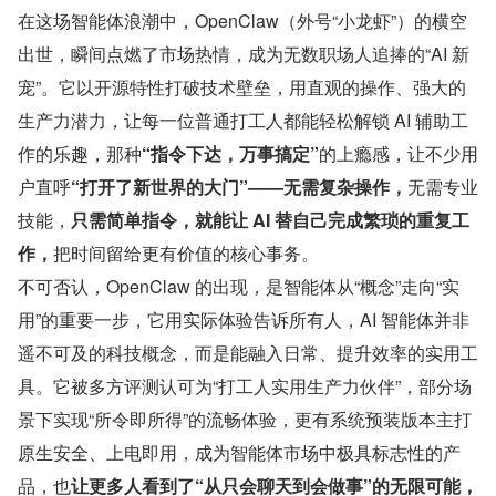
在这场智能体浪潮中，OpenClaw（外号“小龙虾”）的横空
出世，瞬间点燃了市场热情，成为无数职场人追捧的“AI 新
宠”。它以开源特性打破技术壁垒，用直观的操作、强大的
生产力潜力，让每一位普通打工人都能轻松解锁 AI 辅助工
作的乐趣，那种
“指令下达，万事搞定”
的上瘾感，让不少用
户直呼
“打开了新世界的大门”——无需复杂操作，
无需专业
技能，
只需简单指令，就能让 AI 替自己完成繁琐的重复工
作，
把时间留给更有价值的核心事务。
不可否认，OpenClaw 的出现，是智能体从“概念”走向“实
用”的重要一步，它用实际体验告诉所有人，AI 智能体并非
遥不可及的科技概念，而是能融入日常、提升效率的实用工
具。它被多方评测认可为“打工人实用生产力伙伴”，部分场
景下实现“所令即所得”的流畅体验，更有系统预装版本主打
原生安全、上电即用，成为智能体市场中极具标志性的产
品，也
让更多人看到了“从只会聊天到会做事”的无限可能，