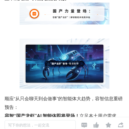
顺应“从只会聊天到会做事”的智能体大趋势，容智信息重磅
预告：
容智“国产龙虾”AI 智能体即将登场！
立足本土用户需求，
破解智能体普及的最后一步挑战，
以本土优化优势，为国内




写下你的想法，一起交流