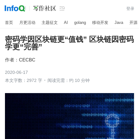

登录
首页
月更活动
主题征文
AI
golang
移动开发
Java
开源
密码学因区块链更“值钱” 区块链因密码
学更“完善”
作者：
CECBC
2020-06-17
本文字数：2972 字
阅读完需：约 10 分钟