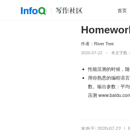
首页
Homewor
移动开发
Java
开源
架构
O
前端
AI
大数据
团队管理
作者：
River Tree
查看更多
2020-07-22
本文字数：

性能压测的时候，随
用你熟悉的编程语言
数。输出参数：平均响
压测 www.baidu.c
发布于: 2020-07-22