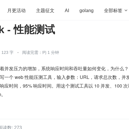
全部标签

月更活动
主题征文
AI
golang
k - 性能测试
penHarmony
算法
学习方法
Web3.0
高
程序员
运维
深度思考
低代码
redis
123 字
阅读完需：约 1 分钟
着并发压力的增加，系统响应时间和吞吐量如何变化，为什么？
写一个 web 性能压测工具，输入参数：URL，请求总次数，并
应时间，95% 响应时间。用这个测试工具以 10 并发、100 
om。
阅读数: 273