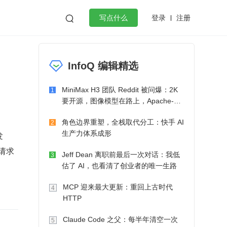
登录
注册

写点什么
效工作
数据库
Python
音视频
InfoQ 编辑精选
golang
微服务架构
flutter
MiniMax H3 团队 Reddit 被问爆：2K
1
要开源，图像模型在路上，Apache-2.0
也在考虑了
角色边界重塑，全栈取代分工：快手 AI
2
生产力体系成形
发
次请求
Jeff Dean 离职前最后一次对话：我低
3
估了 AI，也看清了创业者的唯一生路
MCP 迎来最大更新：重回上古时代
4
HTTP
Claude Code 之父：每半年清空一次
5