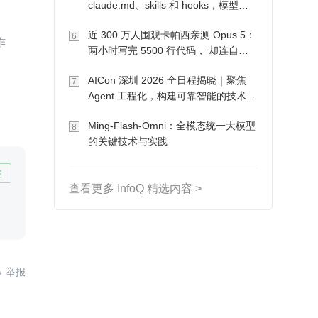
claude.md、skills 和 hooks，模型自
己会想办法
近 300 万人围观卡帕西亲测 Opus 5：
6
作
两小时写完 5500 行代码， 却连自己
写的游戏都玩不了
AICon 深圳 2026 全日程揭晓｜聚焦
7
Agent 工程化，构建可靠智能的技术路
径
Ming-Flash-Omni：全模态统一大模型
8
的关键技术与实践
注
查看更多 InfoQ 精选内容 >
