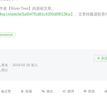
 作者【River Tree】的原创文章。
infoq.cn/article/5af347f1d81c4200d0f013fce
】。文章转载请联系
Homework
关

人签名
2019-02-25 加入
人简介




