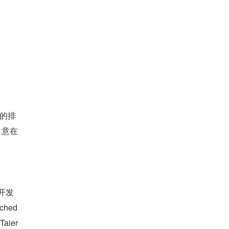
定的排
，意在
开发
hed
er 