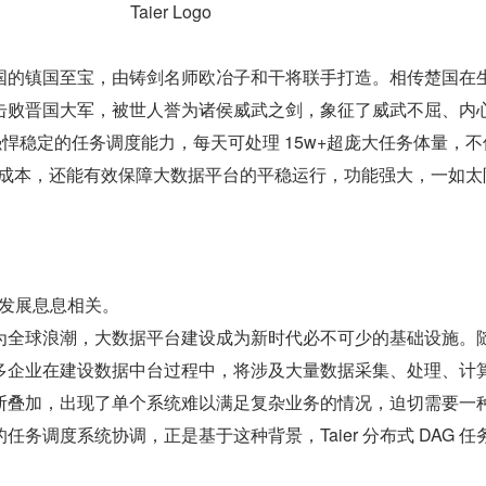
Taier Logo
国的镇国至宝，由铸剑名师欧冶子和干将联手打造。相传楚国在
击败晋国大军，被世人誉为诸侯威武之剑，象征了威武不屈、内
r 强悍稳定的任务调度能力，每天可处理 15w+超庞大任务体量，
开发成本，还能有效保障大数据平台的平稳运行，功能强大，一如太
代的发展息息相关。
为全球浪潮，大数据平台建设成为新时代必不可少的基础设施。
多企业在建设数据中台过程中，将涉及大量数据采集、处理、计
断叠加，出现了单个系统难以满足复杂业务的情况，迫切需要一
务调度系统协调，正是基于这种背景，Taier 分布式 DAG 任