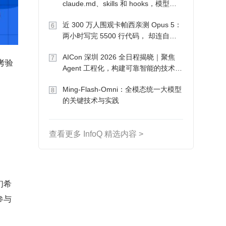
claude.md、skills 和 hooks，模型自
己会想办法
近 300 万人围观卡帕西亲测 Opus 5：
6
两小时写完 5500 行代码， 却连自己
写的游戏都玩不了
AICon 深圳 2026 全日程揭晓｜聚焦
7
考验
Agent 工程化，构建可靠智能的技术路
径
Ming-Flash-Omni：全模态统一大模型
8
的关键技术与实践
查看更多 InfoQ 精选内容 >
们希
参与