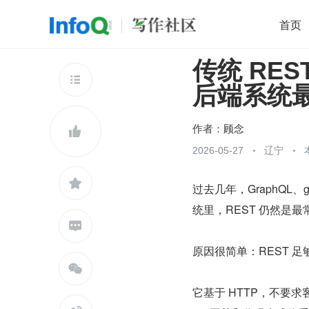
首页
传统 RE
移动开发
Java
开源
架构
O

后端系统
前端
AI
大数据
团队管理
查看更多

作者：
顾念

2026-05-27
辽宁

过去几年，GraphQL、
统里，REST 仍然是

原因很简单：REST 足

它基于 HTTP，不要