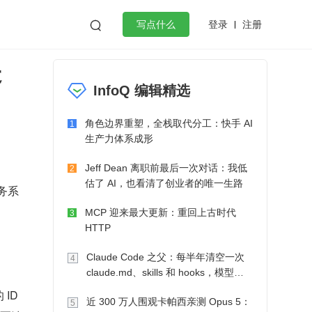
登录
注册

写点什么
是
效工作
数据库
Python
音视频
InfoQ 编辑精选
golang
微服务架构
flutter
角色边界重塑，全栈取代分工：快手 AI
1
生产力体系成形
Jeff Dean 离职前最后一次对话：我低
2
估了 AI，也看清了创业者的唯一生路
业务系
MCP 迎来最大更新：重回上古时代
3
HTTP
Claude Code 之父：每半年清空一次
4
claude.md、skills 和 hooks，模型自
己会想办法
ID
近 300 万人围观卡帕西亲测 Opus 5：
5