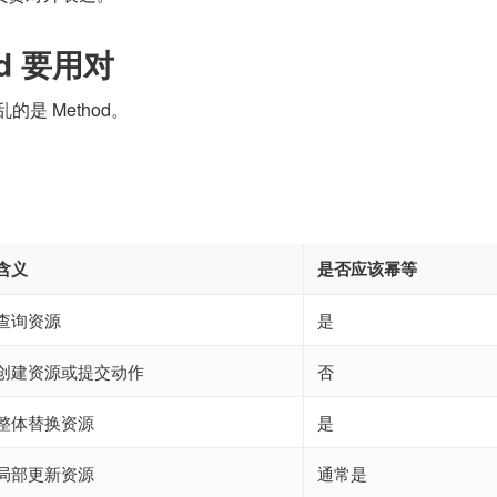
od 要用对
的是 Method。
含义
是否应该幂等
查询资源
是
创建资源或提交动作
否
整体替换资源
是
局部更新资源
通常是