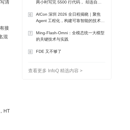
档写清
两小时写完 5500 行代码， 却连自己
写的游戏都玩不了
AICon 深圳 2026 全日程揭晓｜聚焦
6
Agent 工程化，构建可靠智能的技术路
所有接
径
Ming-Flash-Omni：全模态统一大模型
7
名混
的关键技术与实践
FDE 又不够了
8
查看更多 InfoQ 精选内容 >
，HT