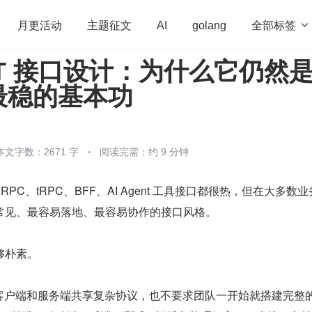
全部标签

月更活动
主题征文
AI
golang
ST 接口设计：为什么它仍然
penHarmony
算法
学习方法
Web3.0
高
最稳的基本功
程序员
运维
深度思考
低代码
redis
本文字数：2671 字
阅读完需：约 9 分钟
gRPC、tRPC、BFF、AI Agent 工具接口都很热，但在大多数
最常见、最容易落地、最容易协作的接口风格。
够朴素。
求客户端和服务端共享复杂协议，也不要求团队一开始就搭建完整的 