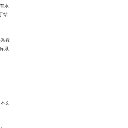
具有水
用于结
关系数
据库系
里本文