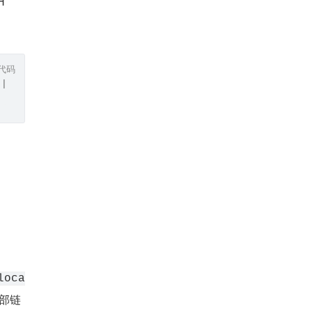
 
代码
 | tar -xz && sudo cp -i cockroach-v22.1.3.linux-amd64/c
loca
外部链