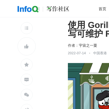
首页
使用 Goril
移动开发
Java
开源
架构
O

写可维护 RE
前端
AI
大数据
团队管理
查看更多

作者：
宇宙之一粟

2022-07-14
中国香港


