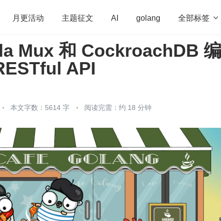
全部标签

月更活动
主题征文
AI
golang
la Mux 和 CockroachDB 
penHarmony
算法
学习方法
Web3.0
高
STful API
程序员
运维
深度思考
低代码
redis
本文字数：5614 字
阅读完需：约 18 分钟