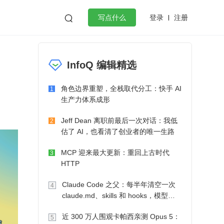
登录
注册

写点什么
编
效工作
数据库
Python
音视频
InfoQ 编辑精选
golang
微服务架构
flutter
角色边界重塑，全栈取代分工：快手 AI
1
生产力体系成形
Jeff Dean 离职前最后一次对话：我低
2
估了 AI，也看清了创业者的唯一生路
MCP 迎来最大更新：重回上古时代
3
HTTP
Claude Code 之父：每半年清空一次
4
claude.md、skills 和 hooks，模型自
己会想办法
近 300 万人围观卡帕西亲测 Opus 5：
5