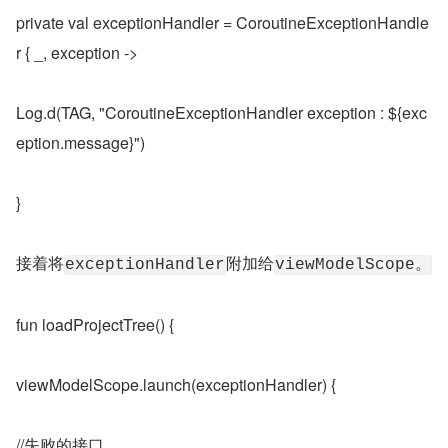
private val exceptionHandler = CoroutineExceptionHandle
r { _, exception ->
Log.d(TAG, "CoroutineExceptionHandler exception : ${exc
eption.message}")
}
接着将
附加给
exceptionHandler
viewModelScope。
fun loadProjectTree() {
viewModelScope.launch(exceptionHandler) {
//失败的接口