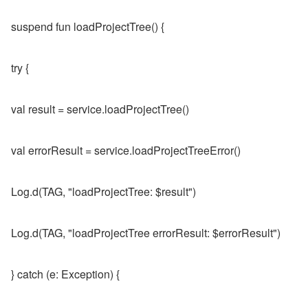
suspend fun loadProjectTree() {
try {
val result = service.loadProjectTree()
val errorResult = service.loadProjectTreeError()
Log.d(TAG, "loadProjectTree: $result")
Log.d(TAG, "loadProjectTree errorResult: $errorResult")
} catch (e: Exception) {