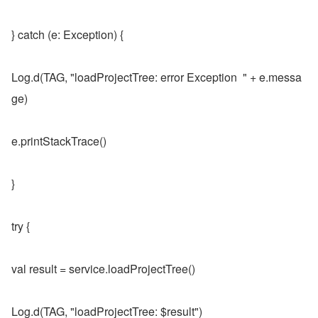
} catch (e: Exception) {
Log.d(TAG, "loadProjectTree: error Exception  " + e.messa
ge)
e.printStackTrace()
}
try {
val result = service.loadProjectTree()
Log.d(TAG, "loadProjectTree: $result")