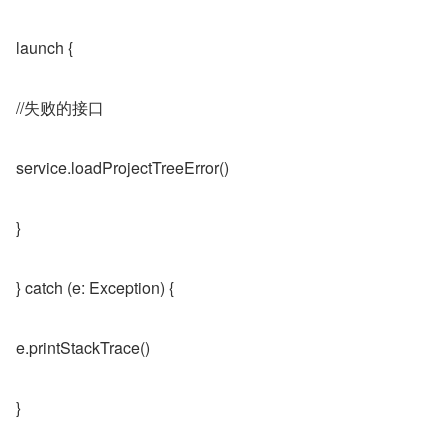
launch {
//失败的接口
service.loadProjectTreeError()
}
} catch (e: Exception) {
e.printStackTrace()
}