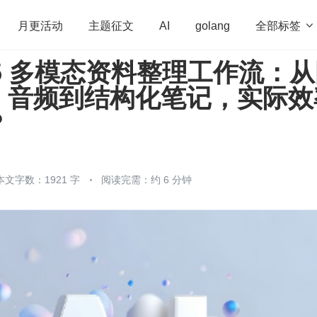
全部标签

月更活动
主题征文
AI
golang
i3.5 多模态资料整理工作流：
penHarmony
算法
学习方法
Web3.0
高
、音频到结构化笔记，实际效
程序员
运维
深度思考
低代码
redis
？
本文字数：1921 字
阅读完需：约 6 分钟