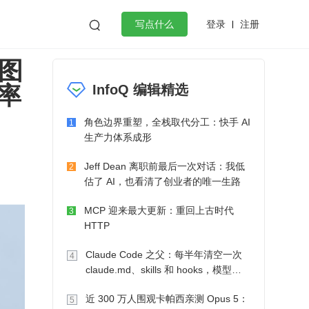
登录
注册

写点什么
从图
效工作
数据库
Python
音视频
率
InfoQ 编辑精选
golang
微服务架构
flutter
角色边界重塑，全栈取代分工：快手 AI
1
生产力体系成形
Jeff Dean 离职前最后一次对话：我低
2
估了 AI，也看清了创业者的唯一生路
MCP 迎来最大更新：重回上古时代
3
HTTP
Claude Code 之父：每半年清空一次
4
claude.md、skills 和 hooks，模型自
己会想办法
近 300 万人围观卡帕西亲测 Opus 5：
5