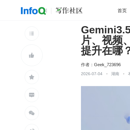
首页
Gemin
移动开发
Java
开源
架构
O

片、视频
前端
AI
大数据
团队管理
提升在哪
查看更多


作者：
Geek_723696
2026-07-04
湖南


