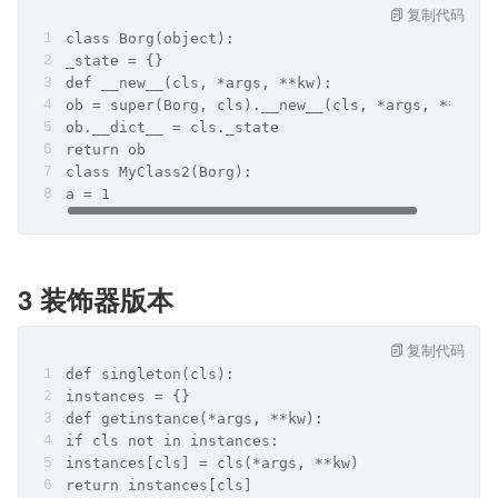
复制代码
class Borg(object):
_state = {}
def __new__(cls, *args, **kw):
ob = super(Borg, cls).__new__(cls, *args, **kw)
ob.__dict__ = cls._state
return ob
class MyClass2(Borg):
a = 1
3 装饰器版本
复制代码
def singleton(cls):
instances = {}
def getinstance(*args, **kw):
if cls not in instances:
instances[cls] = cls(*args, **kw)
return instances[cls]