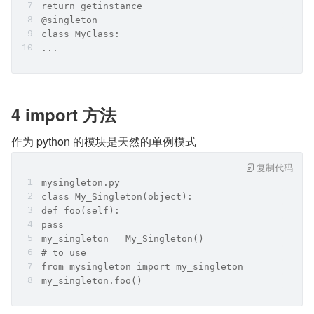
return getinstance
@singleton
class MyClass:
...
4 import 方法
作为 python 的模块是天然的单例模式
复制代码
mysingleton.py
class My_Singleton(object):
def foo(self):
pass
my_singleton = My_Singleton()
# to use
from mysingleton import my_singleton
my_singleton.foo()