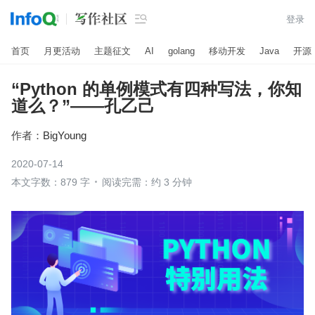

登录
首页
月更活动
主题征文
AI
golang
移动开发
Java
开源
“Python 的单例模式有四种写法，你知
道么？”——孔乙己
作者：
BigYoung
2020-07-14
本文字数：879 字
阅读完需：约 3 分钟