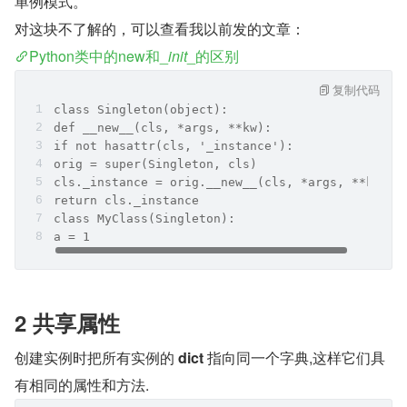
单例模式。
对这块不了解的，可以查看我以前发的文章：
Python类中的new和_
init
_的区别
复制代码
class Singleton(object):
def __new__(cls, *args, **kw):
if not hasattr(cls, '_instance'):
orig = super(Singleton, cls)
cls._instance = orig.__new__(cls, *args, **kw)
return cls._instance
class MyClass(Singleton):
a = 1
2 共享属性
创建实例时把所有实例的 
dict 
指向同一个字典,这样它们具
有相同的属性和方法.