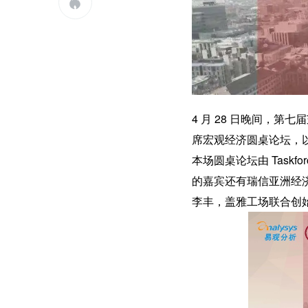

4 月 28 日晚间，
席宏观经济圆桌论坛，
本场圆桌论坛由 Taskf
的嘉宾还有瑞信亚洲经
李丰，盖雅工场联合创