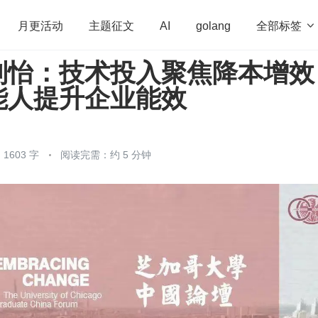
全部标签

月更活动
主题征文
AI
golang
刘怡：技术投入聚焦降本增效
penHarmony
算法
学习方法
Web3.0
高
能人提升企业能效
程序员
运维
深度思考
低代码
redis
1603 字
阅读完需：约 5 分钟