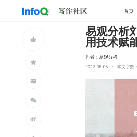
首页
易观分析
移动开发
Java
开源
架构
O

用技术赋
前端
AI
大数据
团队管理
查看更多

作者：
易观分析

2022-05-05
本文字数：


