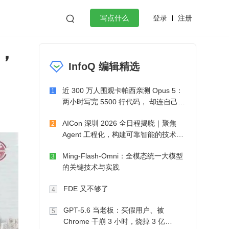
登录
注册

写点什么
，
效工作
数据库
Python
音视频
InfoQ 编辑精选
golang
微服务架构
flutter
近 300 万人围观卡帕西亲测 Opus 5：
1
两小时写完 5500 行代码， 却连自己写
的游戏都玩不了
AICon 深圳 2026 全日程揭晓｜聚焦
2
Agent 工程化，构建可靠智能的技术路
径
Ming-Flash-Omni：全模态统一大模型
3
的关键技术与实践
FDE 又不够了
4
GPT-5.6 当老板：买假用户、被
5
Chrome 干崩 3 小时，烧掉 3 亿