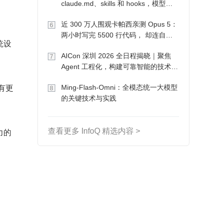
claude.md、skills 和 hooks，模型自
己会想办法
近 300 万人围观卡帕西亲测 Opus 5：
6
两小时写完 5500 行代码， 却连自己
统设
写的游戏都玩不了
AICon 深圳 2026 全日程揭晓｜聚焦
7
Agent 工程化，构建可靠智能的技术路
径
有更
Ming-Flash-Omni：全模态统一大模型
8
的关键技术与实践
力的
查看更多 InfoQ 精选内容 >