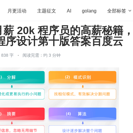
全部标签

月更活动
主题征文
AI
golang
薪 20k 程序员的高薪秘籍
penHarmony
算法
学习方法
Web3.0
高
语言程序设计第十版答案百度云
程序员
运维
深度思考
低代码
redis
838 字
阅读完需：约 3 分钟