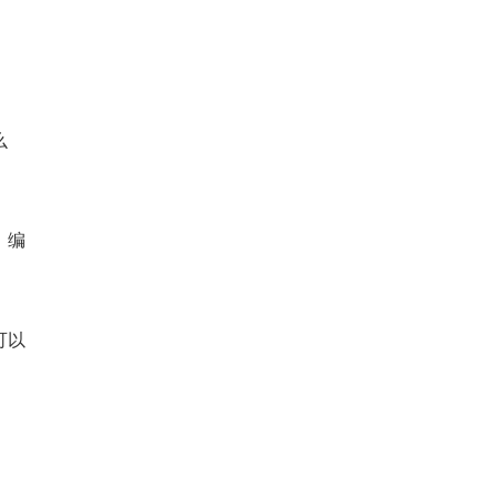
么
，编
可以