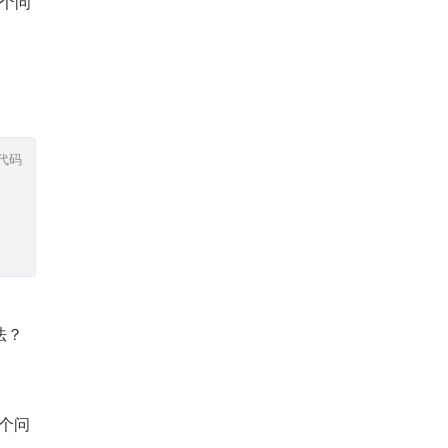
一个问
代码
法？
个问