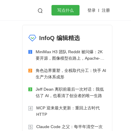
登录
注册

写点什么
，
效工作
数据库
Python
音视频
InfoQ 编辑精选
golang
微服务架构
flutter
MiniMax H3 团队 Reddit 被问爆：2K
1
要开源，图像模型在路上，Apache-2.0
也在考虑了
角色边界重塑，全栈取代分工：快手 AI
2
生产力体系成形
Jeff Dean 离职前最后一次对话：我低
3
估了 AI，也看清了创业者的唯一生路
MCP 迎来最大更新：重回上古时代
4
HTTP
Claude Code 之父：每半年清空一次
5