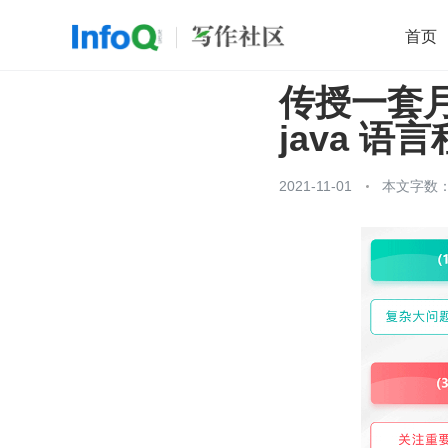
首页
传授一套月
移动开发
Java
开源
架构
O
java 
前端
AI
大数据
团队管理
查看更多

2021-11-01
本文字数：