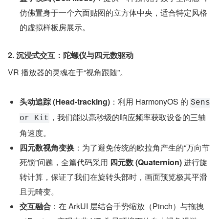
仿佛置身于一个六面贴图的立方体中央，适合特定风格
的虚拟样板房展示。
2. 沉浸式交互：陀螺仪与四元数驱动
VR 播放器的灵魂在于“视角跟随”。
头动追踪 (Head-tracking)
：利用 HarmonyOS 的 
Sens
，我们能以毫秒级的响应频率获取设备的三轴
or Kit
角速度。
四元数视角变换
：为了避免传统的欧拉角产生的“万向节
死锁”问题，全篇代码采用 
四元数 (Quaternion)
 进行旋
转计算，保证了我们在旋转头部时，画面预览极其平滑
且无畸变。
交互融合
：在 ArkUI 层结合手势缩放（Pinch）与拖拽