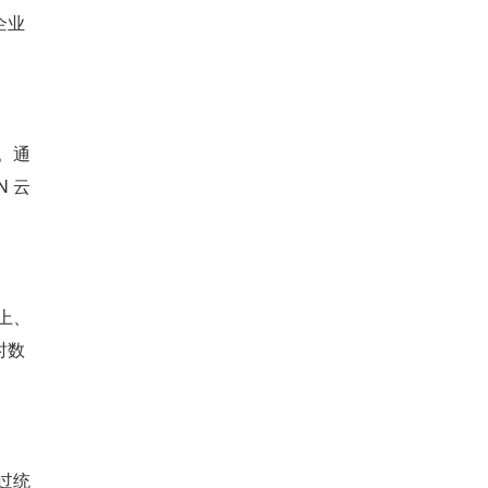
企业
。通
 云
上、
时数
过统