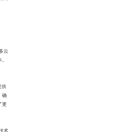
多云
本。
提供
，确
了更
技术