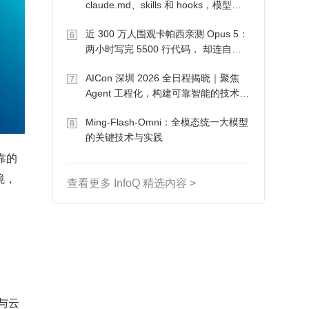
claude.md、skills 和 hooks，模型自
己会想办法
近 300 万人围观卡帕西亲测 Opus 5：
6
两小时写完 5500 行代码， 却连自己
写的游戏都玩不了
AICon 深圳 2026 全日程揭晓｜聚焦
7
Agent 工程化，构建可靠智能的技术路
径
Ming-Flash-Omni：全模态统一大模型
8
的关键技术与实践
靠的
境，
查看更多 InfoQ 精选内容 >
。
与云