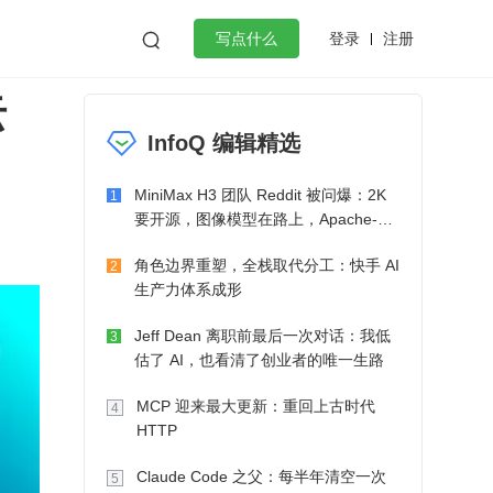
登录
注册

写点什么
云
效工作
数据库
Python
音视频
InfoQ 编辑精选
golang
微服务架构
flutter
MiniMax H3 团队 Reddit 被问爆：2K
1
要开源，图像模型在路上，Apache-2.0
也在考虑了
角色边界重塑，全栈取代分工：快手 AI
2
生产力体系成形
Jeff Dean 离职前最后一次对话：我低
3
估了 AI，也看清了创业者的唯一生路
MCP 迎来最大更新：重回上古时代
4
HTTP
Claude Code 之父：每半年清空一次
5