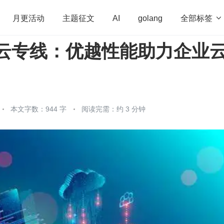
全部标签

月更活动
主题征文
AI
golang
N 云专线：优越性能助力企业
penHarmony
算法
学习方法
Web3.0
高
程序员
运维
深度思考
低代码
redis
本文字数：944 字
阅读完需：约 3 分钟