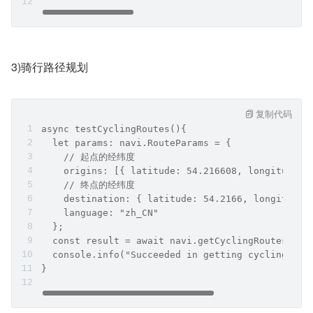
3)骑行路径规划
复制代码
async testCyclingRoutes(){
  let params: navi.RouteParams = {
    // 起点的经纬度
    origins: [{ latitude: 54.216608, longitude: 
    // 终点的经纬度
    destination: { latitude: 54.2166, longitude:
    language: "zh_CN"
  };
  const result = await navi.getCyclingRoutes(par
  console.info("Succeeded in getting cycling rou
}