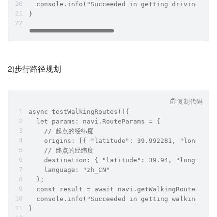
  console.info("Succeeded in getting driving rou
}
2)步行路径规划
复制代码
async testWalkingRoutes(){
  let params: navi.RouteParams = {
    // 起点的经纬度
    origins: [{ "latitude": 39.992281, "longitud
    // 终点的经纬度
    destination: { "latitude": 39.94, "longitude
    language: "zh_CN"
  };
  const result = await navi.getWalkingRoutes(par
  console.info("Succeeded in getting walking rou
}