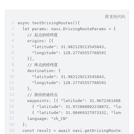
复制代码
async testDrivingRoutes(){
  let params: navi.DrivingRouteParams = {
    // 起点的经纬度
    origins: [{
      "latitude": 31.982129213545843,
      "longitude": 120.27745557768591
    }],
    // 终点的经纬度
    destination: {
      "latitude": 31.982129213545843,
      "longitude": 120.27745557768591
    },
    // 路径的途经点
    waypoints: [{ "latitude": 31.967236140819114
      { "latitude": 31.972868002238872, "longitu
      { "latitude": 31.98469327973332, "longitud
    language: "zh_CN"
  };
  const result = await navi.getDrivingRoutes(par