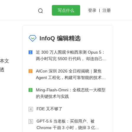
登录
注册

写点什么
效工作
数据库
Python
音视频
InfoQ 编辑精选
golang
微服务架构
flutter
近 300 万人围观卡帕西亲测 Opus 5：
1
两小时写完 5500 行代码， 却连自己写
。本文
的游戏都玩不了
更透
AICon 深圳 2026 全日程揭晓｜聚焦
2
Agent 工程化，构建可靠智能的技术路
径
Ming-Flash-Omni：全模态统一大模型
3
的关键技术与实践
FDE 又不够了
4
GPT-5.6 当老板：买假用户、被
5
Chrome 干崩 3 小时，烧掉 3 亿