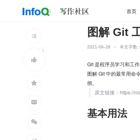
首页
图解 Git
移动开发
Java
开源
架构
O

前端
AI
大数据
团队管理
2021-06-28
本文字数：
1
查看更多


Git 是程序员学习和
图解 Git 中的最常用
彻。

原文链接：https://marklo

基本用法
