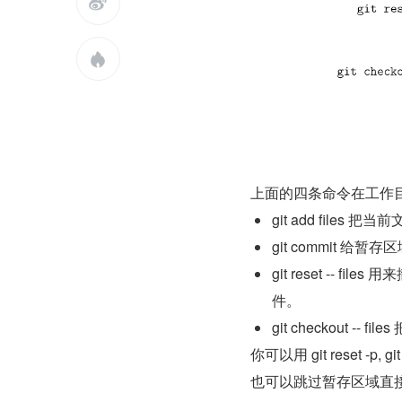


上面的四条命令在工作目
git add files
git commit 给
git reset -- fi
件。
git checkout
你可以用 git reset -p, g
也可以跳过暂存区域直