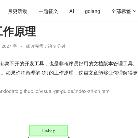
全部标签

月更活动
主题征文
AI
golang
 工作原理
penHarmony
算法
学习方法
Web3.0
高
程序员
运维
深度思考
低代码
redis
2627 字
阅读完需：约 9 分钟
工作都离不开的开发工具，也是非程序员好用的文档版本管理工具
命令。如果你稍微理解 Git 的工作原理，这篇文章能够让你理解得
dato.github.io/visual-git-guide/index-zh-cn.html