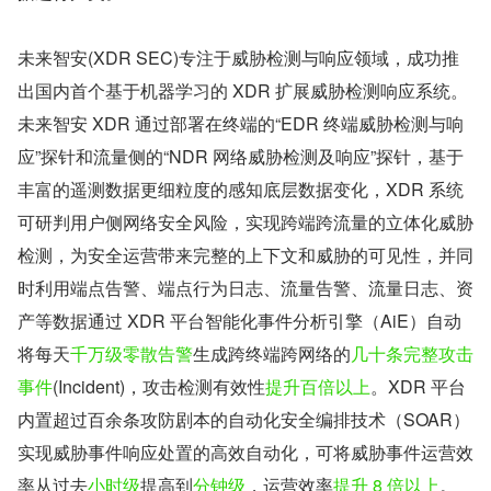
未来智安(XDR SEC)专注于威胁检测与响应领域，成功推
出国内首个基于机器学习的 XDR 扩展威胁检测响应系统。
未来智安 XDR 通过部署在终端的“EDR 终端威胁检测与响
应”探针和流量侧的“NDR 网络威胁检测及响应”探针，基于
丰富的遥测数据更细粒度的感知底层数据变化，XDR 系统
可研判用户侧网络安全风险，实现跨端跨流量的立体化威胁
检测，为安全运营带来完整的上下文和威胁的可见性，并同
时利用端点告警、端点行为日志、流量告警、流量日志、资
产等数据通过 XDR 平台智能化事件分析引擎（AiE）自动
将每天
千万级零散告警
生成跨终端跨网络的
几十条完整攻击
事件
(Incident)，攻击检测有效性
提升百倍以上
。XDR 平台
内置超过百余条攻防剧本的自动化安全编排技术（SOAR）
实现威胁事件响应处置的高效自动化，可将威胁事件运营效
率从过去
小时级
提高到
分钟级
，运营效率
提升 8 倍以上
。