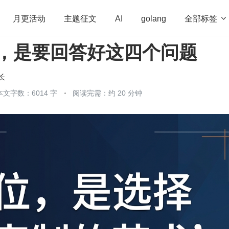
全部标签

月更活动
主题征文
AI
golang
定位，是要回答好这四个问题
penHarmony
算法
学习方法
Web3.0
高
程序员
运维
深度思考
低代码
redis
长
本文字数：6014 字
阅读完需：约 20 分钟