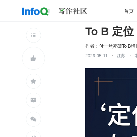
首页
To B 
移动开发
Java
开源
架构
O

前端
AI
大数据
团队管理
作者：
付一然死磕To B增
查看更多
2026-05-11
江苏




