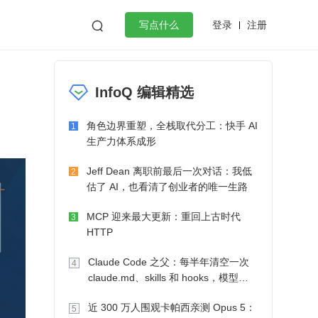
登录
注册

写点什么
效工作
数据库
Python
音视频
InfoQ 编辑精选
golang
微服务架构
flutter
角色边界重塑，全栈取代分工：快手 AI
1
生产力体系成形
Jeff Dean 离职前最后一次对话：我低
2
估了 AI，也看清了创业者的唯一生路
MCP 迎来最大更新：重回上古时代
3
HTTP
Claude Code 之父：每半年清空一次
4
claude.md、skills 和 hooks，模型自
己会想办法
近 300 万人围观卡帕西亲测 Opus 5：
5