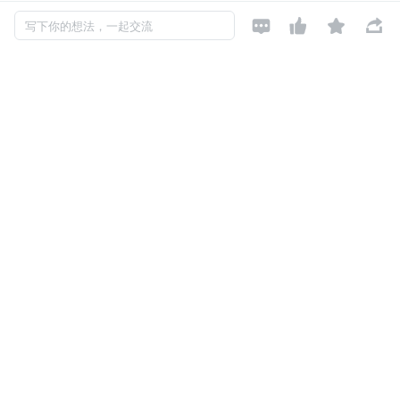
务稳定性
进行拆分微服务。




写下你的想法，一起交流
    依据上述原则和拆分方式，电商系统大致可拆分成 8 个
服务：
商品服务、支付服务、物流服务、库存服务、订单服
务、会员服务、促销服务、综合服务。
系统架构
待补充
发布于: 2022-03-27
阅读数: 269
如对本文有异议，可
点此反馈
「架构实战营」
凌波微步
关注
