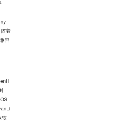
平
y 
随着 
 兼容
enH
测
OS 
anLi
款软