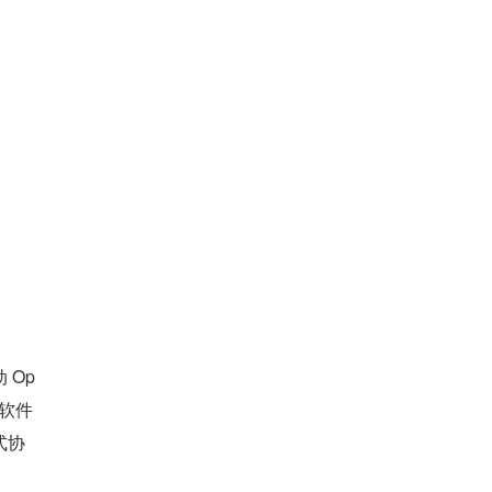
 Op
信软件
式协