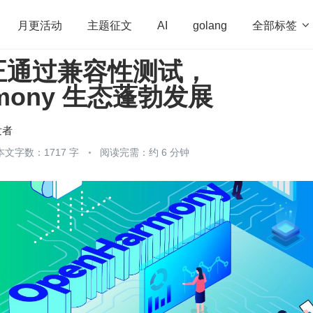
全部标签

月更活动
主题征文
AI
golang
品正通过兼容性测试，
penHarmony
算法
学习方法
Web3.0
高
rmony 生态蓬勃发展
程序员
运维
深度思考
低代码
redis
发者
本文字数：1717 字
阅读完需：约 6 分钟