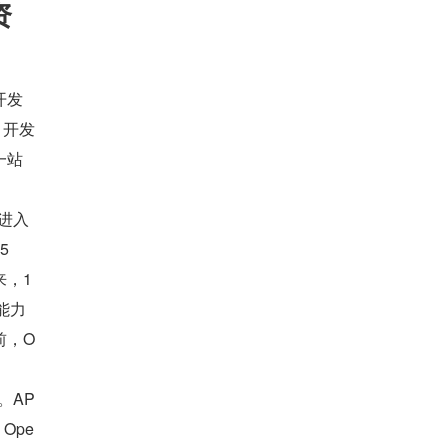
资
开发
、开发
一站
片进入
 
来，1
能力
前，O
级。AP
 Ope