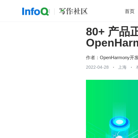
首页
80+ 产
移动开发
Java
开源
架构
O
OpenHa
前端
AI
大数据
团队管理
查看更多

作者：
OpenHarmony开
2022-04-28
上海