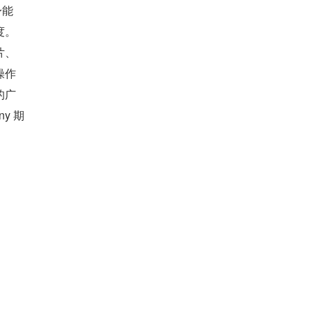
身能
度。
片、
操作
的广
y 期