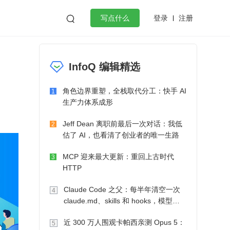
登录
注册

写点什么
效工作
数据库
Python
音视频
InfoQ 编辑精选
golang
微服务架构
flutter
角色边界重塑，全栈取代分工：快手 AI
1
生产力体系成形
Jeff Dean 离职前最后一次对话：我低
2
估了 AI，也看清了创业者的唯一生路
MCP 迎来最大更新：重回上古时代
3
HTTP
Claude Code 之父：每半年清空一次
4
claude.md、skills 和 hooks，模型自
己会想办法
近 300 万人围观卡帕西亲测 Opus 5：
5