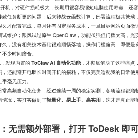
间断开机，对硬件损耗极大，长期用很容易缩短电脑使用寿命，还
导致任务断更的问题；后来转战云函数计算，部署流程极其繁琐
很久才配置完成，每月还有固定服务成本，一旦目标网站页面微
试维护；跟风试过原生 OpenClaw，功能虽强但门槛太高，光
许久，没有相关技术基础很难顺畅落地，操作门槛偏高，即便是
了不少时间磨合。
k，发现内置的 
ToClaw AI 自动化功能
，才彻底解决了这些痛点
码，还能避开电脑长时间开机的损耗，不仅完美适配我的日常使
上手毫无压力。
日常高频自动化任务，经过连续一周的稳定实测，各项流程都顺
错情况，实打实做到了
轻量化、易上手、高实用
，这才是真正能
无需额外部署，打开 ToDesk 即