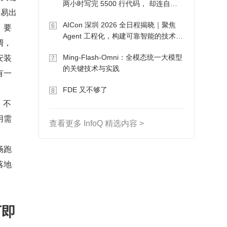
两小时写完 5500 行代码， 却连自己
容易出
写的游戏都玩不了
AICon 深圳 2026 全日程揭晓｜聚焦
，要
6
Agent 工程化，构建可靠智能的技术路
调，
径
安装
Ming-Flash-Omni：全模态统一大模型
7
的关键技术与实践
有一
FDE 又不够了
8
，不
用需
查看更多 InfoQ 精选内容 >
畅跑
落地
可即