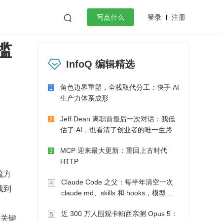
登录
注册

写点什么
槛
效工作
数据库
Python
音视频
InfoQ 编辑精选
golang
微服务架构
flutter
角色边界重塑，全栈取代分工：快手 AI
1
生产力体系成形
Jeff Dean 离职前最后一次对话：我低
2
估了 AI，也看清了创业者的唯一生路
MCP 迎来最大更新：重回上古时代
3
HTTP
流方
Claude Code 之父：每半年清空一次
4
找到
claude.md、skills 和 hooks，模型自
己会想办法
近 300 万人围观卡帕西亲测 Opus 5：
5
，关键