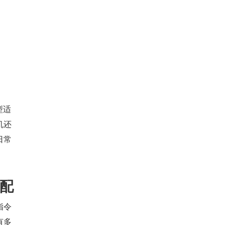
型适
机还
日常
配
指令
有多