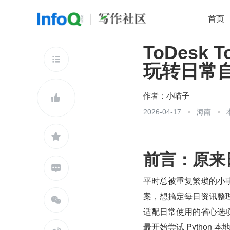
首页
ToDesk
移动开发
Java
开源
架构
O

玩转日常
前端
AI
大数据
团队管理
查看更多

作者：
小喵子

2026-04-17
海南

前言：原来

平时总被重复繁琐的小
案，想搞定每日资讯整

适配日常使用的省心选
最开始尝试 Pytho