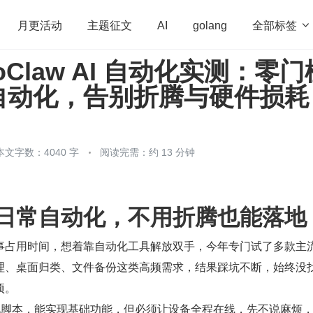
全部标签

月更活动
主题征文
AI
golang
 ToClaw AI 自动化实测：零门
penHarmony
算法
学习方法
Web3.0
高
自动化，告别折腾与硬件损耗
程序员
运维
深度思考
低代码
redis
本文字数：4040 字
阅读完需：约 13 分钟
日常自动化，不用折腾也能落地
事占用时间，想着靠自动化工具解放双手，今年专门试了多款主
理、桌面归类、文件备份这类高频需求，结果踩坑不断，始终没
项。
n 本地脚本，能实现基础功能，但必须让设备全程在线，先不说麻烦