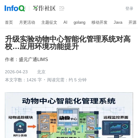

登录
首页
月更活动
主题征文
AI
golang
移动开发
Java
开源
升级实验动物中心智能化管理系统对高
校…应用环境功能提升
作者：
盛元广通LIMS
2026-04-23
北京
本文字数：1426 字
阅读完需：约 5 分钟