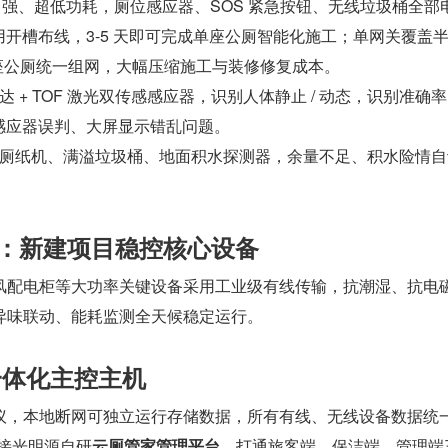
穿墙力强、超低功耗，厕位感应器、SOS 紧急按钮、无线垃圾桶全部
不用开槽布线，3-5 天即可完成单座公厕智能化施工；单网关覆盖半径
多座公厕统一组网，大幅压缩施工与装修修复成本。
+ TOF 激光双传感感应器，识别人体静止 / 动态，识别准确率 9
感应器误判、大屏显示错乱问题。
厕纸机、满溢垃圾桶、地面积水探测器，余量不足、积水险情自
有线：新建项目稳控核心设备
风配电柜等大功率关键设备采用工业级有线传输，抗潮湿、抗电
异味联动、能耗监测全天候稳定运行。
一体化主控主机
议，本地断网可独立运行存储数据，所有有线、无线设备数据统
网对接光明源自研
云厕管家管理平台
，打通旅客端、保洁端、管理端