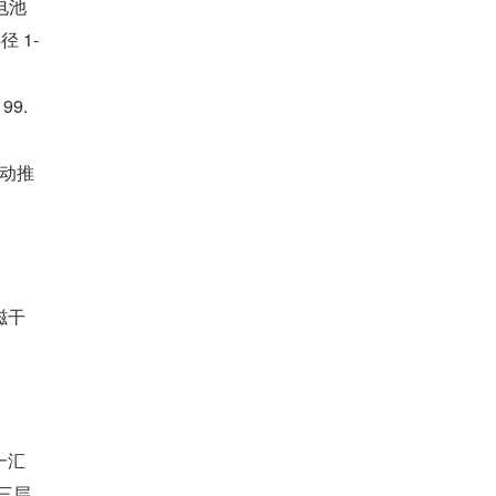
电池
 1-
9.
动推
磁干
一汇
三层