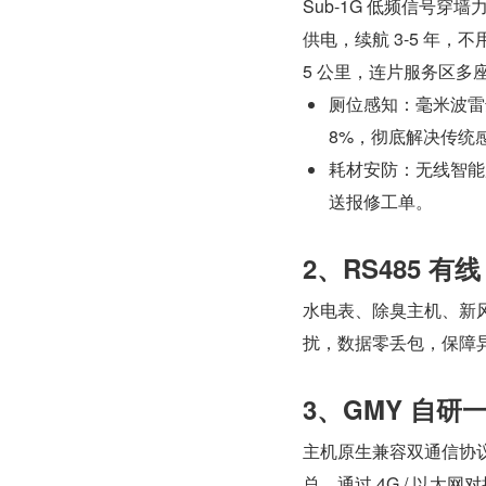
Sub-1G 低频信号
供电，续航 3-5 年，
5 公里，连片服务区
厕位感知：毫米波雷达 
8%，彻底解决传统
耗材安防：无线智能
送报修工单。
2、RS485 
水电表、除臭主机、新
扰，数据零丢包，保障
3、GMY 自研
主机原生兼容双通信协
总，通过 4G / 以太