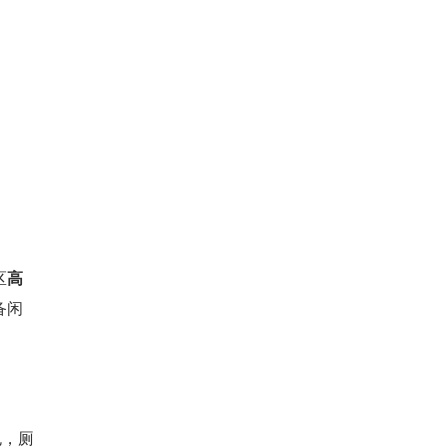
区
高
备闲
包，厕