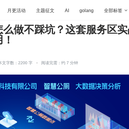
全部标签

月更活动
主题征文
AI
golang
怎么做不踩坑？这套服务区实
penHarmony
算法
学习方法
Web3.0
高
用！
程序员
运维
深度思考
低代码
redis
本文字数：2200 字
阅读完需：约 7 分钟