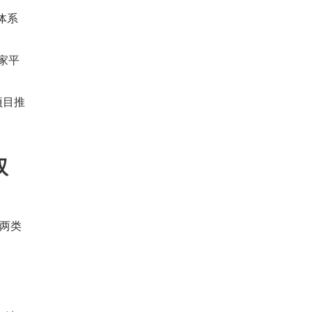
威体系
家平
项目推
双
两类