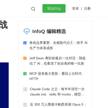
登录
注册

写点什么
战
效工作
数据库
Python
音视频
InfoQ 编辑精选
golang
微服务架构
flutter
角色边界重塑，全栈取代分工：快手 AI
1
生产力体系成形
Jeff Dean 离职前最后一次对话：我低
2
估了 AI，也看清了创业者的唯一生路
MCP 迎来最大更新：重回上古时代
3
HTTP
Claude Code 之父：每半年清空一次
4
claude.md、skills 和 hooks，模型自
己会想办法
近 300 万人围观卡帕西亲测 Opus 5：
5