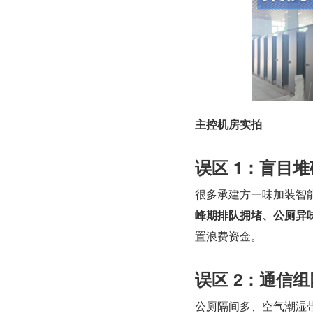
主控机房实拍
误区 1：盲目
很多承建方一味加装智
峰期排队拥堵、公厕异
置浪费资金。
误区 2：通信
公厕隔间多、空气潮湿带腐