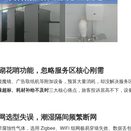
堆砌花哨功能，忽略服务区核心刚需
能魔镜、广告取纸机等附加设备，预算大量消耗，却没解决服务
味超标、耗材补给不及时
三大核心痛点，旅客投诉居高不下，设
组网选型失误，潮湿隔间频繁断网
蚀性气体，选用 Zigbee、WiFi 组网极易穿墙失效、数据丢