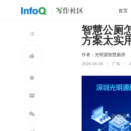
首页
智慧公厕
移动开发
Java
开源
架构
O

方案太实
前端
AI
大数据
团队管理
查看更多

作者：
光明源智慧厕所

2026-06-05
广东


