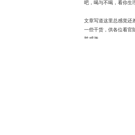
吧，喝与不喝，看你生
文章写道这里总感觉还
一些干货，供各位看官
胜感激。
架构师筑基必备技能
目前 Android AP
互可能性，可以说安卓手
知识要点：
1、深入理解 Java 