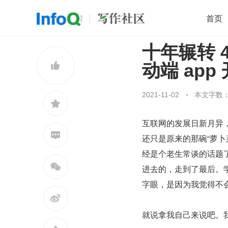
首页
十年辗转 
移动开发
Java
开源
架构
O

动端 app
前端
AI
大数据
团队管理
查看更多

2021-11-02
本文字数：2

互联网的发展日新月异，

还只是原来的那碗“萝
经是个老生常谈的话题了

进去的，走到了最后。学
字眼，是因为我觉得不

就说拿我自己来说吧。