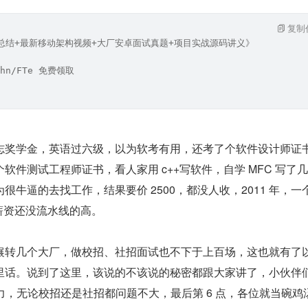
复制
笔记总结+最新移动架构视频+大厂安卓面试真题+项目实战源码讲义》
hn/FTe 免费领取
志奖学金，英语过六级，以为软考有用，还考了个软件设计师证
软件测试工程师证书，看人家用 c++写软件，自学 MFC 写了
很牛逼的去找工作，结果要价 2500，都没人收，2011 年，一
，薪资还没流水线的高。
辗转几个大厂，做校招、社招面试也不下于上百场，这也就有了
里话。说到了这里，该说的不该说的秘密都跟大家讲了，小伙伴
努力，无论校招还是社招都问题不大，最后第 6 点，各位就当碗鸡