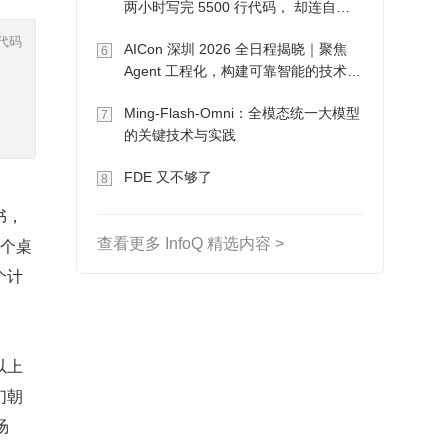
两小时写完 5500 行代码， 却连自己
写的游戏都玩不了
代码
AICon 深圳 2026 全日程揭晓｜聚焦
6
Agent 工程化，构建可靠智能的技术路
径
Ming-Flash-Omni：全模态统一大模型
7
的关键技术与实践
FDE 又不够了
8
书，
几个桌
查看更多 InfoQ 精选内容 >
个计
以上
们朝
汤