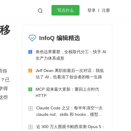
登录
注册

写点什么
，移
效工作
数据库
Python
音视频
InfoQ 编辑精选
golang
微服务架构
flutter
角色边界重塑，全栈取代分工：快手 AI
1
生产力体系成形
而你
Jeff Dean 离职前最后一次对话：我低
2
估了 AI，也看清了创业者的唯一生路
力？已
学得
MCP 迎来最大更新：重回上古时代
3
HTTP
这些
Claude Code 之父：每半年清空一次
4
claude.md、skills 和 hooks，模型自
己会想办法
近 300 万人围观卡帕西亲测 Opus 5：
5