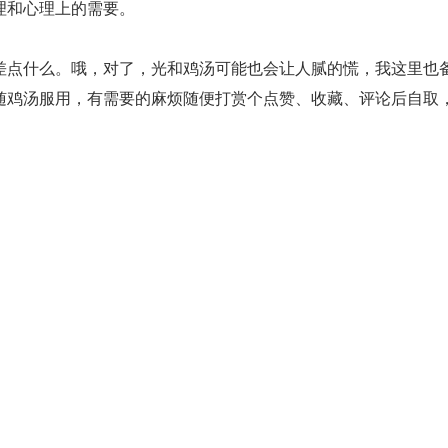
理和心理上的需要。
差点什么。哦，对了，光和鸡汤可能也会让人腻的慌，我这里也
随鸡汤服用，有需要的麻烦随便打赏个点赞、收藏、评论后自取
P 开发主流语言就是 Java 语言，Java 语言最大的特性就是提高了软
机几乎所有应用程序都是利用 Java 语言来进行编写的。
泛型