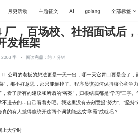
全部标签

月更活动
主题征文
AI
golang
4 厂，百场校、社招面试后
penHarmony
算法
学习方法
Web3.0
高
 开发框架
程序员
运维
深度思考
低代码
redis
003 字
阅读完需：约 7 分钟
IT 公司的老板的想法更是一天一出，哪一天它胃口要是变了，
卜菜”，那不好意思，那只能倒掉了。程序员该如何保持核心竞争
，看了所有的建议和所谓的“答案”，归根结底都是“学习”二字。
不进去的…自己看着办吧。我这里没有去刻意提“努力”、“坚持”
会真的有人觉得能绕开这两个词就能达成“学霸”成就吧？
我上大学时