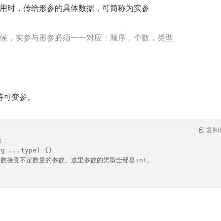
用时，传给形参的具体数据，可简称为实参
候，实参与形参必须一一对应：顺序，个数，类型
支持可变参。
复制
数：
rg ...type) {}
表示函数接受不定数量的参数。这里参数的类型全部是int。