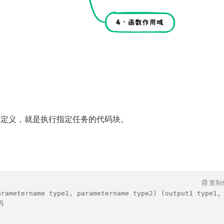
函数的定义，就是执行指定任务的代码块。
复制
arametername type1, parametername type2) (output1 type1,
码