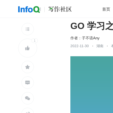
首页
GO 学习之
移动开发
Java
开源
架构
O

前端
AI
大数据
团队管理
作者：
子不语Any
1
查看更多
2022-11-30
湖南




