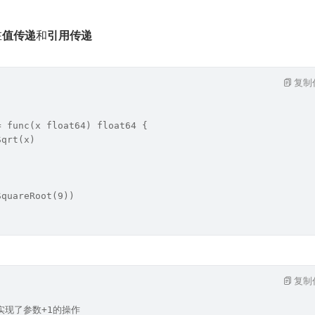
在
值传递
和
引用传递
复制
= func(x float64) float64 {
Sqrt(x)
SquareRoot(9))
复制
实现了参数+1的操作