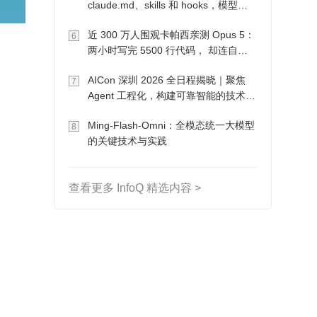
claude.md、skills 和 hooks，模型自
己会想办法
近 300 万人围观卡帕西亲测 Opus 5：
6
两小时写完 5500 行代码， 却连自己
写的游戏都玩不了
AICon 深圳 2026 全日程揭晓｜聚焦
7
Agent 工程化，构建可靠智能的技术路
径
Ming-Flash-Omni：全模态统一大模型
8
的关键技术与实践
查看更多 InfoQ 精选内容 >