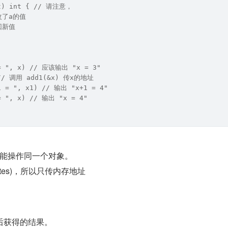
nt) int { // 请注意，
修改了a的值
返回新值
 = ", x) // 应该输出 "x = 3"
 // 调用 add1(&x) 传x的地址
1 = ", x1) // 输出 "x+1 = 4"
= ", x) // 输出 "x = 4"
能操作同一个对象。
tes)，所以只传内存地址
后获得的结果。