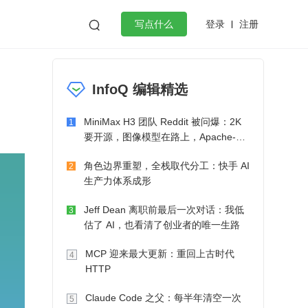
登录
注册

写点什么
效工作
数据库
Python
音视频
InfoQ 编辑精选
golang
微服务架构
flutter
MiniMax H3 团队 Reddit 被问爆：2K
1
要开源，图像模型在路上，Apache-2.0
也在考虑了
角色边界重塑，全栈取代分工：快手 AI
2
生产力体系成形
Jeff Dean 离职前最后一次对话：我低
3
估了 AI，也看清了创业者的唯一生路
MCP 迎来最大更新：重回上古时代
4
HTTP
Claude Code 之父：每半年清空一次
5