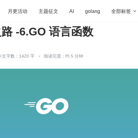
全部标签

月更活动
主题征文
AI
golang
路 -6.GO 语言函数
penHarmony
算法
学习方法
Web3.0
高
程序员
运维
深度思考
低代码
redis
本文字数：1420 字
阅读完需：约 5 分钟