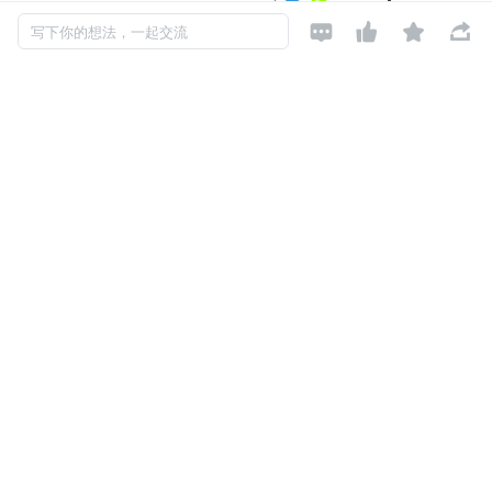




写下你的想法，一起交流
二、组件介绍
1、Beat
  这里使用的是 Filebeat，轻量级的日志搜集工具。在 fileb
eat 之前，一直使用 logstash 搜集日志，占用服务器资源较
高。Filebeat 主要是轻量级，建议不要有复杂的逻辑。
2、Kafka
  用于存储日志内容的消息队列。Filebeat 采集的日志可以