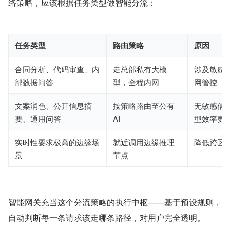
络策略，应该根据任务类型做智能分流：
任务类型
路由策略
原因
合同分析、代码审查、内
走总部私有大模
涉及敏感
部数据问答
型，全程内网
网管控
文案润色、公开信息摘
按策略路由至公有
无敏感信
要、通用问答
AI
型效率更
实时性要求极高的边缘场
就近调用边缘推理
降低跨区
景
节点
智能网关充当这个分流策略的执行中枢——基于预设规则，
自动判断每一条请求该走哪条路径，对用户完全透明。