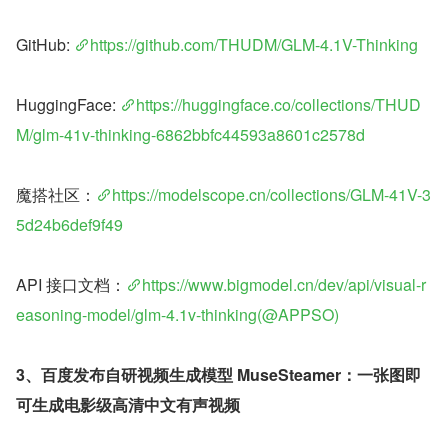
GitHub: 
https://github.com/THUDM/GLM-4.1V-Thinking
HuggingFace: 
https://huggingface.co/collections/THUD
M/glm-41v-thinking-6862bbfc44593a8601c2578d
魔搭社区：
https://modelscope.cn/collections/GLM-41V-3
5d24b6def9f49
API 接口文档：
https://www.bigmodel.cn/dev/api/visual-r
easoning-model/glm-4.1v-thinking(@APPSO)
3、百度发布自研视频生成模型 MuseSteamer：一张图即
可生成电影级高清中文有声视频