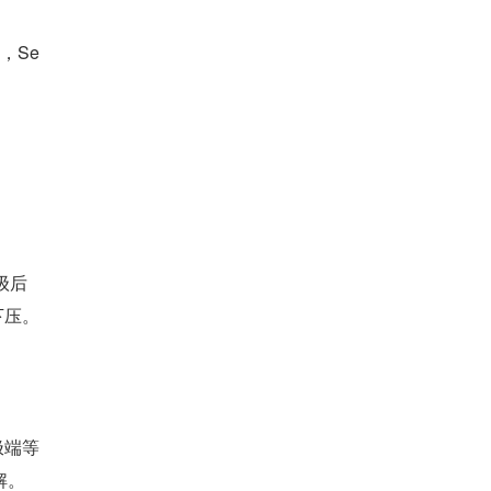
，Se
级后
下压。
钟极端等
解。