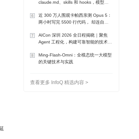
claude.md、skills 和 hooks，模型自
己会想办法
近 300 万人围观卡帕西亲测 Opus 5：
6
两小时写完 5500 行代码， 却连自己
写的游戏都玩不了
AICon 深圳 2026 全日程揭晓｜聚焦
7
Agent 工程化，构建可靠智能的技术路
径
Ming-Flash-Omni：全模态统一大模型
8
的关键技术与实践
查看更多 InfoQ 精选内容 >
务延