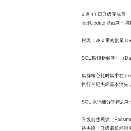
6 月 11 日升级完成
lect/Update 基线耗
根因：v8.x 重构批量 K
SQL 阶段拆解耗时（Datab
集群核心耗时集中在 ex
执行长尾尖峰基本消失，pa
SQL 执行细分等待总耗时（SQ
升级前悲观锁（Pessimis
待尖峰；升级后长耗时