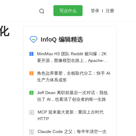
登录
注册

写点什么
优化
效工作
数据库
Python
音视频
InfoQ 编辑精选
golang
微服务架构
flutter
MiniMax H3 团队 Reddit 被问爆：2K
1
要开源，图像模型在路上，Apache-2.0
也在考虑了
角色边界重塑，全栈取代分工：快手 AI
2
生产力体系成形
Jeff Dean 离职前最后一次对话：我低
3
估了 AI，也看清了创业者的唯一生路
MCP 迎来最大更新：重回上古时代
4
HTTP
Claude Code 之父：每半年清空一次
5