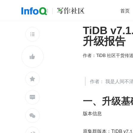
首页
TiDB v7
移动开发
Java
开源
架构
O

升级报告
前端
AI
大数据
团队管理
查看更多

作者：
TiDB 社区干货传


作者： 我是人间不
一、升级基

版本信息

原集群版本：TiDB v7.1