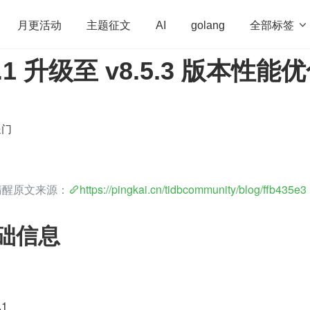
全部标签

月更活动
主题征文
AI
golang
.1.1 升级至 v8.5.3 版本性能
penHarmony
算法
学习方法
Web3.0
高
程序员
运维
深度思考
低代码
redis
送门
清醒原文来源：
https://pingkai.cn/tidbcommunity/blog/ffb435e3
础信息
.1