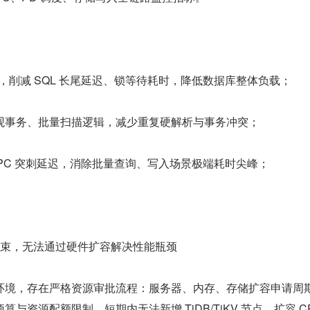
优化，削减 SQL 长尾延迟、锁等待耗时，降低数据库整体负载；
观事务、批量扫描逻辑，减少重复硬解析与事务冲突；
层 RPC 突刺延迟，消除批量查询、写入场景极端耗时尖峰；
约束，无法通过硬件扩容解决性能瓶颈
环境，存在严格资源审批流程：服务器、内存、存储扩容申请周
与资源配额限制，短期内无法新增 TiDB/TiKV 节点、扩容 CP