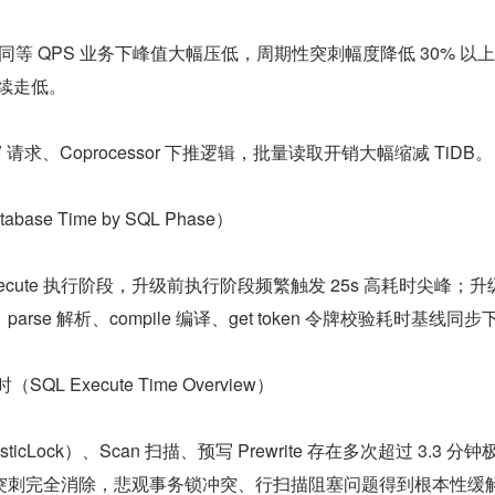
后，同等 QPS 业务下峰值大幅压低，周期性突刺幅度降低 30% 以上
时持续走低。
V 请求、Coprocessor 下推逻辑，批量读取开销大幅缩减 TiDB。
ase Time by SQL Phase）
ecute 执行阶段，升级前执行阶段频繁触发 25s 高耗时尖峰；升
rse 解析、compile 编译、get token 令牌校验耗时基线同步
L Execute Time Overview）
ticLock）、Scan 扫描、预写 Prewrite 存在多次超过 3.3 分
突刺完全消除，悲观事务锁冲突、行扫描阻塞问题得到根本性缓