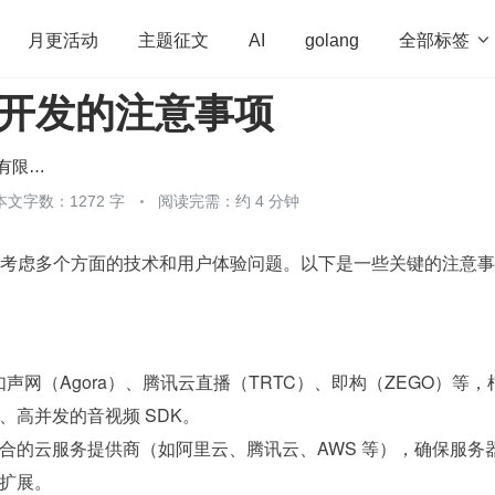
全部标签

月更活动
主题征文
AI
golang
P 开发的注意事项
penHarmony
算法
学习方法
Web3.0
高
程序员
运维
深度思考
低代码
redis
北京木奇移动技术有限公司
本文字数：1272 字
阅读完需：约 4 分钟
需要考虑多个方面的技术和用户体验问题。以下是一些关键的注意
如声网（Agora）、腾讯云直播（TRTC）、即构（ZEGO）等，
、高并发的音视频 SDK。
合的云服务提供商（如阿里云、腾讯云、AWS 等），确保服务
扩展。