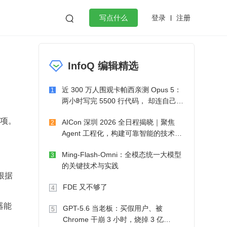
登录
注册

写点什么
效工作
数据库
Python
音视频
InfoQ 编辑精选
golang
微服务架构
flutter
近 300 万人围观卡帕西亲测 Opus 5：
1
两小时写完 5500 行代码， 却连自己写
的游戏都玩不了
事项。
AICon 深圳 2026 全日程揭晓｜聚焦
2
Agent 工程化，构建可靠智能的技术路
径
Ming-Flash-Omni：全模态统一大模型
3
的关键技术与实践
根据
FDE 又不够了
4
器能
GPT-5.6 当老板：买假用户、被
5
Chrome 干崩 3 小时，烧掉 3 亿