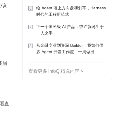
Token 收入却为 0
协议
给 Agent 装上方向盘和刹车，Harness
6
时代的工程新范式
下一个国民级 AI 产品，或许就诞生于
7
一人之手
。
从金融专业到资深 Builder：我如何借
8
多 Agent 开发工作流，一周做出
MVP、一个月上线
或崩
查看更多 InfoQ 精选内容 >
看直