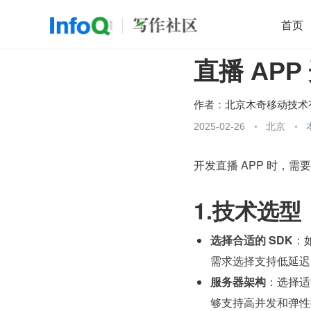
首页
直播 AP
移动开发
Java
开源
架构
O
前端
AI
大数据
团队管理
作者：
查看更多
2025-02-26
北京

开发直播 APP 时，
1.技术选型
选择合适的 SDK
：
需求选择支持低延迟
服务器架构
：选择适
够支持高并发和弹性