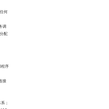
任何
务调
分配
用程序
用连接
体系；