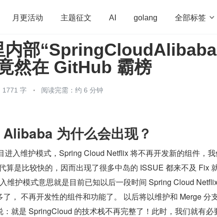
全部标签

月更活动
主题征文
AI
golang
“SpringCloudAlibaba
penHarmony
算法
学习方法
Web3.0
高
然在 GitHub 霸榜
程序员
运维
深度思考
低代码
redis
1771 字
阅读完需：约 6 分钟
ud Alibaba 为什么会出现？
flix 项目进入维护模式，Spring Cloud Netflix 将不再开发新的组件，
 版本迭代算是比较快的，因而出现了很多中岛的 ISSUE 都来不及 Fix
进入维护模式意思就是目前已知以后一段时间 Spring Cloud Netflix
， 不再开发性的组件和功能了。 以后将以维护和 Merge 分支 Fu
话说：就是 SpringCloud 的技术栈不再完整了！此时，我们就有必