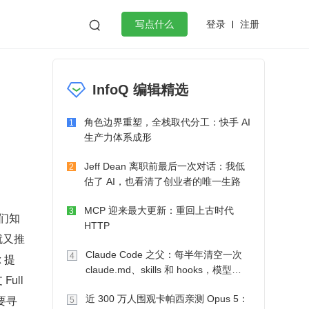
登录
注册

写点什么
效工作
数据库
Python
音视频
InfoQ 编辑精选
golang
微服务架构
flutter
角色边界重塑，全栈取代分工：快手 AI
1
生产力体系成形
Jeff Dean 离职前最后一次对话：我低
2
估了 AI，也看清了创业者的唯一生路
MCP 迎来最大更新：重回上古时代
3
我们知
HTTP
 就又推
Claude Code 之父：每半年清空一次
4
 提
claude.md、skills 和 hooks，模型自
ll 
己会想办法
要寻
近 300 万人围观卡帕西亲测 Opus 5：
5