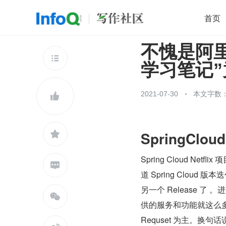
首页
不愧是阿里内部
移动开发
Java
开源
架构
O

学习笔记”竟
前端
AI
大数据
团队管理
查看更多

2021-07-30
本文字数：

SpringClo

Spring Cloud Net

道 Spring Cloud
另一个 Release 了 。

供的服务和功能就这么多了
Requset 为主。换句