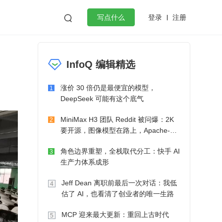
登录
注册

写点什么
效工作
数据库
Python
音视频
InfoQ 编辑精选
golang
微服务架构
flutter
涨价 30 倍仍是最便宜的模型，
1
DeepSeek 可能有这个底气
MiniMax H3 团队 Reddit 被问爆：2K
2
要开源，图像模型在路上，Apache-2.0
也在考虑了
角色边界重塑，全栈取代分工：快手 AI
3
生产力体系成形
Jeff Dean 离职前最后一次对话：我低
4
估了 AI，也看清了创业者的唯一生路
MCP 迎来最大更新：重回上古时代
5