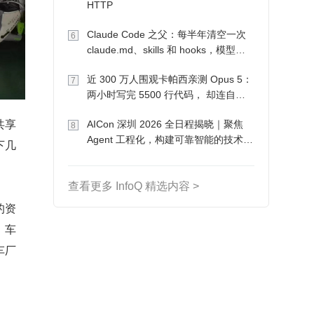
HTTP
Claude Code 之父：每半年清空一次
6
claude.md、skills 和 hooks，模型自
己会想办法
近 300 万人围观卡帕西亲测 Opus 5：
7
两小时写完 5500 行代码， 却连自己
写的游戏都玩不了
共享
AICon 深圳 2026 全日程揭晓｜聚焦
8
Agent 工程化，构建可靠智能的技术路
下几
径
查看更多 InfoQ 精选内容 >
的资
、车
车厂