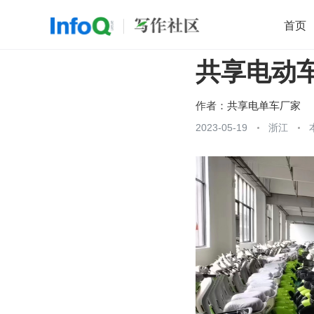
首页
共享电动
移动开发
Java
开源
架构
O
前端
AI
大数据
团队管理
作者：
共享电单车厂家
查看更多
2023-05-19
浙江
