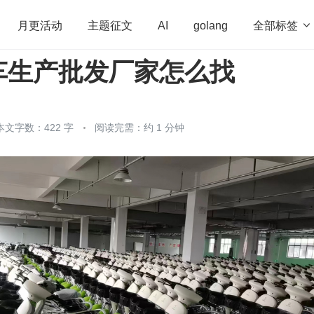
全部标签

月更活动
主题征文
AI
golang
车生产批发厂家怎么找
penHarmony
算法
学习方法
Web3.0
高
程序员
运维
深度思考
低代码
redis
本文字数：422 字
阅读完需：约 1 分钟