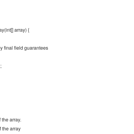
(int[] array) {
by final field guarantees
;
 the array.
 the array