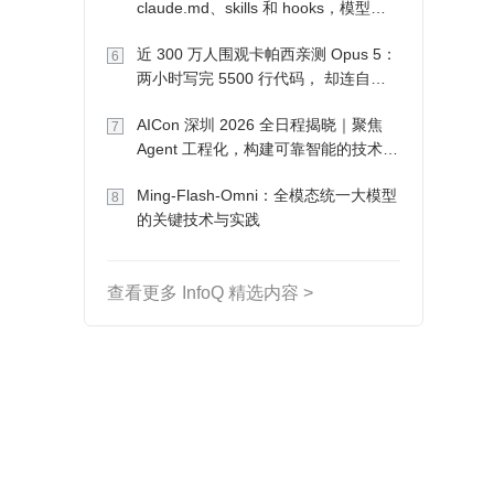
claude.md、skills 和 hooks，模型自
己会想办法
近 300 万人围观卡帕西亲测 Opus 5：
6
两小时写完 5500 行代码， 却连自己
写的游戏都玩不了
AICon 深圳 2026 全日程揭晓｜聚焦
7
Agent 工程化，构建可靠智能的技术路
径
Ming-Flash-Omni：全模态统一大模型
8
的关键技术与实践
查看更多 InfoQ 精选内容 >