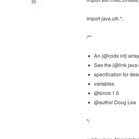

import java.util.*;
/**
An {@code int} arra
See the {@link java.
specification for des
variables.
@since 1.5
@author Doug Lea
*/