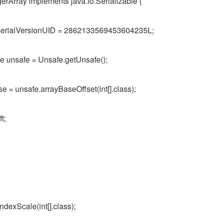
gerArray implements java.io.Serializable {
ng serialVersionUID = 2862133569453604235L;
afe unsafe = Unsafe.getUnsafe();
base = unsafe.arrayBaseOffset(int[].class);
ft;
ndexScale(int[].class);