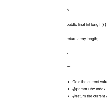
*/
public final int length() {
return array.length;
}
/**
Gets the current valu
@param i the index
@return the current 