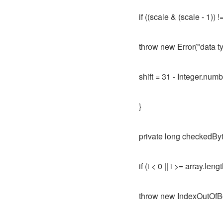
if ((scale & (scale - 1)) !
throw new Error("data ty
shift = 31 - Integer.nu
}
private long checkedByte
if (i < 0 || i >= array.leng
throw new IndexOutOfBo