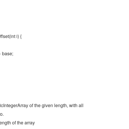
set(int i) {
 + base;
IntegerArray of the given length, with all
o.
ngth of the array