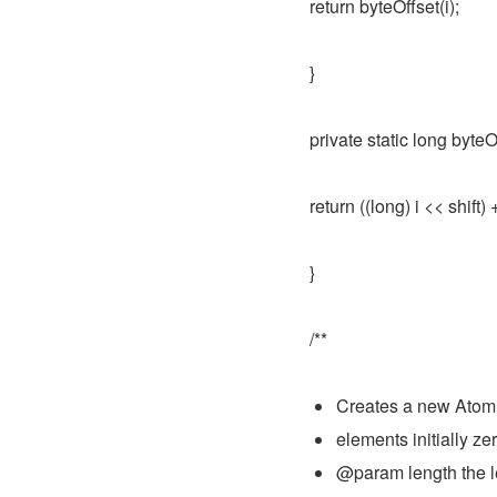
return byteOffset(i);
}
private static long byteOff
return ((long) i << shift)
}
/**
Creates a new Atomic
elements initially zer
@param length the le