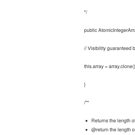
*/
public AtomicIntegerArray
// Visibility guaranteed 
this.array = array.clone()
}
/**
Returns the length of
@return the length of