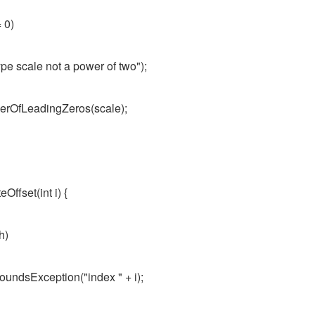
= 0)
pe scale not a power of two");
mberOfLeadingZeros(scale);
Offset(int i) {
th)
undsException("index " + i);