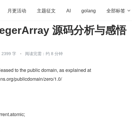
全部标签

月更活动
主题征文
AI
golang
ntegerArray 源码分析与感悟
penHarmony
算法
学习方法
Web3.0
高
程序员
运维
深度思考
低代码
redis
2399 字
阅读完需：约 8 分钟
eased to the public domain, as explained at
ns.org/publicdomain/zero/1.0/
rrent.atomic;
;