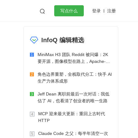
登录
注册

写点什么
效工作
数据库
Python
音视频
InfoQ 编辑精选
golang
微服务架构
flutter
MiniMax H3 团队 Reddit 被问爆：2K
1
要开源，图像模型在路上，Apache-2.0
也在考虑了
角色边界重塑，全栈取代分工：快手 AI
2
生产力体系成形
Jeff Dean 离职前最后一次对话：我低
3
估了 AI，也看清了创业者的唯一生路
MCP 迎来最大更新：重回上古时代
4
HTTP
Claude Code 之父：每半年清空一次
5