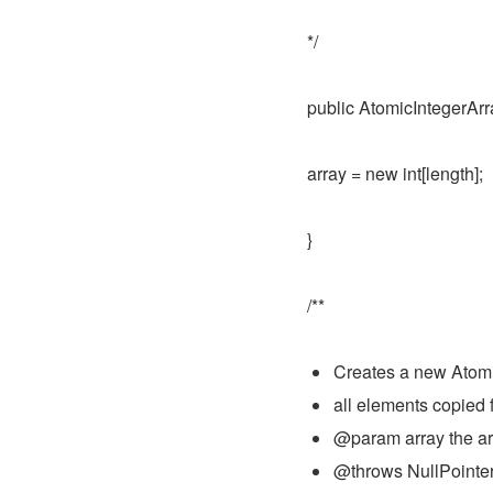
*/
public AtomicIntegerArra
array = new int[length];
}
/**
Creates a new Atomi
all elements copied f
@param array the ar
@throws NullPointerE