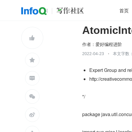
首页
AtomicI
移动开发
Java
开源
架构
O

前端
AI
大数据
团队管理
作者：
爱好编程进阶
查看更多
2022-04-23
本文字数：


Expert Group and rel

http://creativecommo
*/

package java.util.concu

import sun.misc.Unsafe