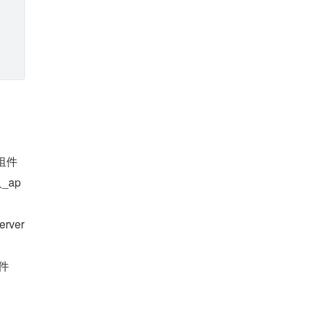
端组件
_ap
rver
文件