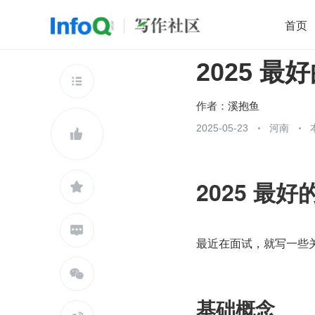
首页
2025 最好
移动开发
Java
开源
架构
O

前端
AI
大数据
团队管理
作者：
溪抱鱼
查看更多
2025-05-23
河南


2025 最好


最近在面试，就写一些

基础概念