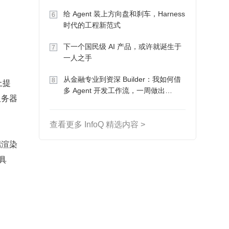
Token 收入却为 0
给 Agent 装上方向盘和刹车，Harness
6
时代的工程新范式
下一个国民级 AI 产品，或许就诞生于
7
一人之手
从金融专业到资深 Builder：我如何借
8
上提
多 Agent 开发工作流，一周做出
服务器
MVP、一个月上线
查看更多 InfoQ 精选内容 >
端渲染
具
？