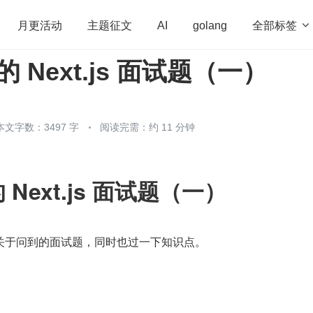
全部标签

月更活动
主题征文
AI
golang
的 Next.js 面试题（一）
penHarmony
算法
学习方法
Web3.0
高
程序员
运维
深度思考
低代码
redis
本文字数：3497 字
阅读完需：约 11 分钟
的 Next.js 面试题（一）
关于问到的面试题，同时也过一下知识点。