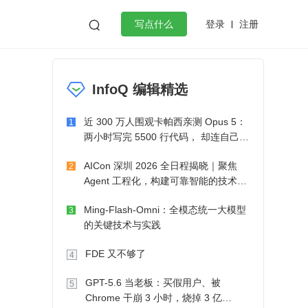
登录
注册

写点什么
效工作
数据库
Python
音视频
InfoQ 编辑精选
golang
微服务架构
flutter
近 300 万人围观卡帕西亲测 Opus 5：
1
两小时写完 5500 行代码， 却连自己写
的游戏都玩不了
AICon 深圳 2026 全日程揭晓｜聚焦
2
Agent 工程化，构建可靠智能的技术路
径
Ming-Flash-Omni：全模态统一大模型
3
的关键技术与实践
FDE 又不够了
4
GPT-5.6 当老板：买假用户、被
5
Chrome 干崩 3 小时，烧掉 3 亿