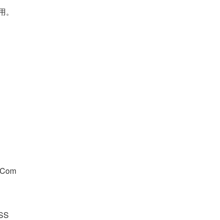
用。
Com
SS