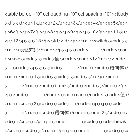
<table border="0" cellpadding="0" cellspacing="0"><tbody
><tr><td><p>1</p><p>2</p><p>3</p><p>4</p><p>5</p><
p>6</p><p>7</p><p>8</p><p>9</p><p>10</p><p>11</p>
<p>12</p><p>13</p></td><td><p><code>switch</code><
code>(表达式) {</code></p><p><code>          </code><cod
e>case</code> <code>值</code><code>1</code><code
>：</code></p><p><code>            </code><code>语句体</
code><code>1</code><code>;</code></p><p><code
>            </code><code>break</code><code>;</code></p>
<p><code>            </code><code>case</code> <code>值</
code><code>2</code><code>：</code></p><p><code
>            </code><code>语句体</code><code>2</code><c
ode>;</code></p><p><code>            </code><code>break
</code><code>;</code></p><p><code>            </code><co