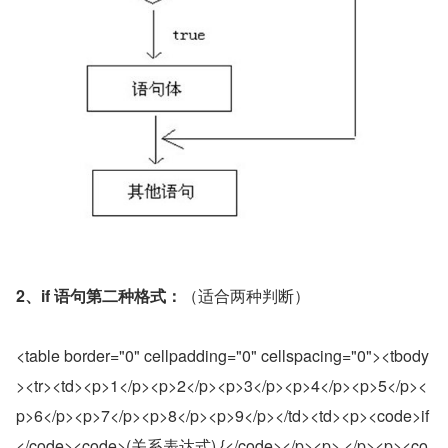
2、if 语句第二种格式：
（适合两种判断）
<table border="0" cellpadding="0" cellspacing="0"><tbody
><tr><td><p>1</p><p>2</p><p>3</p><p>4</p><p>5</p><
p>6</p><p>7</p><p>8</p><p>9</p></td><td><p><code>if
</code><code>(关系表达式) {</code></p><p> </p><p><co