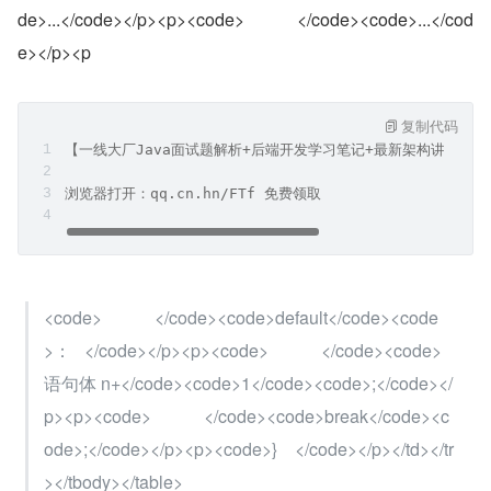
de>...</code></p><p><code>            </code><code>...</cod
e></p><p
复制代码
【一线大厂Java面试题解析+后端开发学习笔记+最新架构讲解视
浏览器打开：qq.cn.hn/FTf 免费领取
<code>            </code><code>default</code><code
>：   </code></p><p><code>            </code><code>
语句体 n+</code><code>1</code><code>;</code></
p><p><code>            </code><code>break</code><c
ode>;</code></p><p><code>}　</code></p></td></tr
></tbody></table>