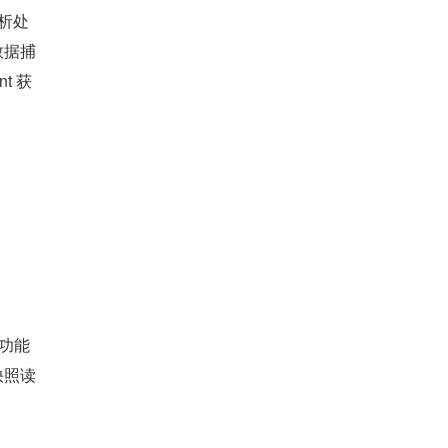
分析处
数据捕
t 获
些功能
快照读