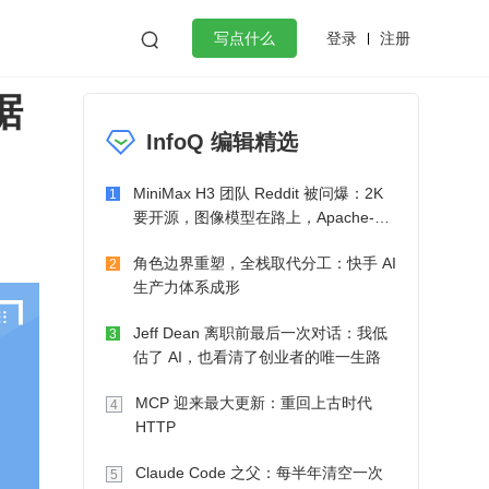
登录
注册

写点什么
据
效工作
数据库
Python
音视频
InfoQ 编辑精选
golang
微服务架构
flutter
MiniMax H3 团队 Reddit 被问爆：2K
1
要开源，图像模型在路上，Apache-2.0
也在考虑了
角色边界重塑，全栈取代分工：快手 AI
2
生产力体系成形
Jeff Dean 离职前最后一次对话：我低
3
估了 AI，也看清了创业者的唯一生路
MCP 迎来最大更新：重回上古时代
4
HTTP
Claude Code 之父：每半年清空一次
5