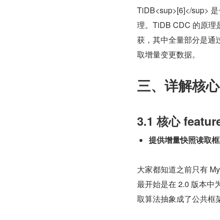
TiDB<sup>[6]<
理。TiDB CDC 的
获，其中全量部分是通过按 k
取增量变更数据。
三、详解核心 f
3.1 核心 featur
提供增量快照读取框
大家都知道之前只有 My
最开始是在 2.0 版本中
取算法抽象成了公共框架，方