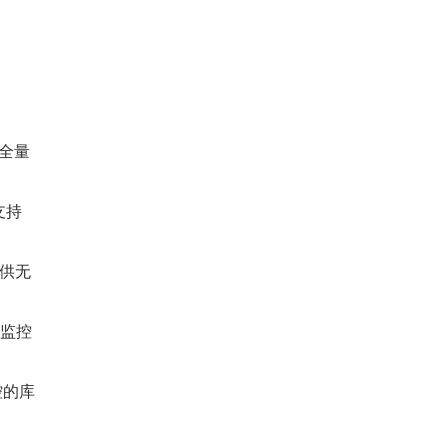
持全量
都支持
供无
要监控
控的库