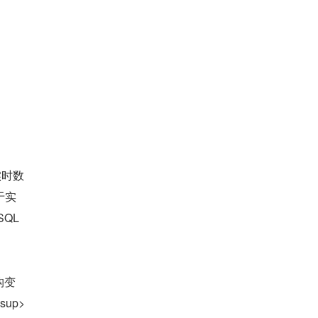
实时数
于实
L 
构变
up>