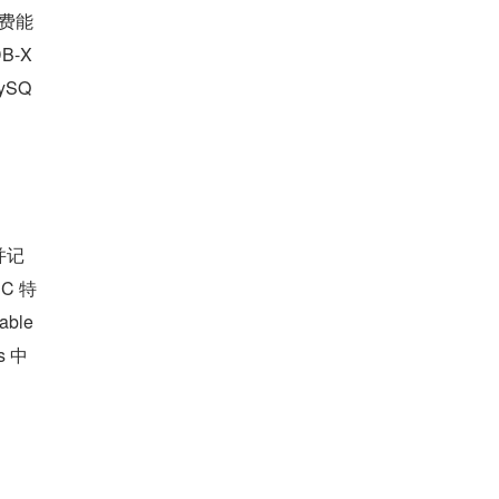
消费能
-X 
ySQ
获并记
C 特
ble
s 中