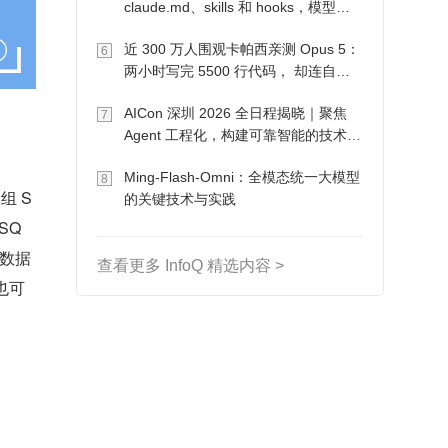
claude.md、skills 和 hooks，模型自
己会想办法
近 300 万人围观卡帕西亲测 Opus 5：
6
两小时写完 5500 行代码， 却连自己
写的游戏都玩不了
AICon 深圳 2026 全日程揭晓｜聚焦
7
Agent 工程化，构建可靠智能的技术路
径
Ming-Flash-Omni：全模态统一大模型
8
一组 S
的关键技术与实践
ySQ
 等数据
查看更多 InfoQ 精选内容 >
也可