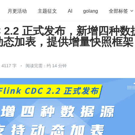
全部标签

月更活动
主题征文
AI
golang
CDC 2.2 正式发布，新增四种数
penHarmony
算法
学习方法
Web3.0
高
动态加表，提供增量快照框架
程序员
运维
深度思考
低代码
redis
4117 字
阅读完需：约 14 分钟