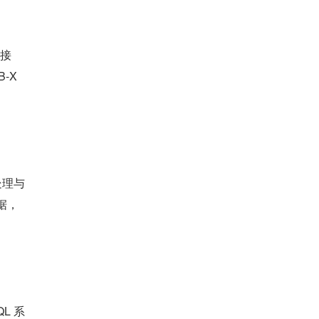
源接
-X 
处理与
据，
QL 系