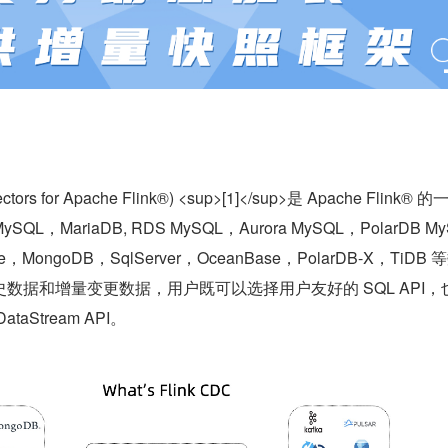
ctors for Apache Flink®) <sup>[1]</sup>是 Apache Flink® 的
SQL，MariaDB, RDS MySQL，Aurora MySQL，PolarDB M
le，MongoDB，SqlServer，OceanBase，PolarDB-X，TiDB
数据和增量变更数据，用户既可以选择用户友好的 SQL API，
aStream API。