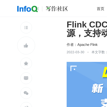
首页
Flink 
移动开发
Java
开源
架构
O

源，支持
前端
AI
大数据
团队管理
查看更多

作者：
Apache Flink

2022-03-30
本文字数：


