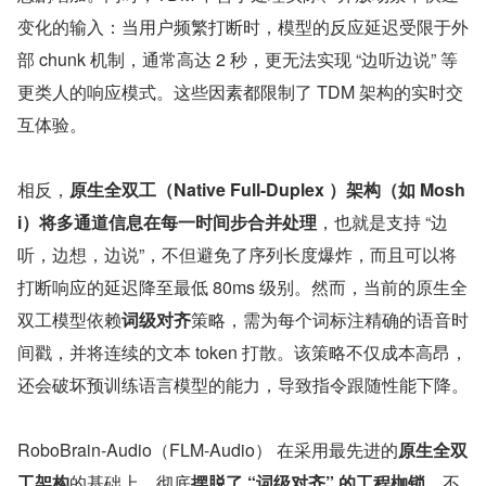
变化的输入：当用户频繁打断时，模型的反应延迟受限于外
部 chunk 机制，通常高达 2 秒，更无法实现 “边听边说” 等
更类人的响应模式。这些因素都限制了 TDM 架构的实时交
互体验。
相反，
原生全双工（Native Full-Duplex ）架构（如 Mosh
i）将多通道信息在每一时间步合并处理
，也就是支持 “边
听，边想，边说”，不但避免了序列长度爆炸，而且可以将
打断响应的延迟降至最低 80ms 级别。然而，当前的原生全
双工模型依赖
词级对齐
策略，需为每个词标注精确的语音时
间戳，并将连续的文本 token 打散。该策略不仅成本高昂，
还会破坏预训练语言模型的能力，导致指令跟随性能下降。
RoboBrain-Audio（FLM-Audio） 在采用最先进的
原生全双
工架构
的基础上，彻底
摆脱了 “词级对齐” 的工程枷锁
，不