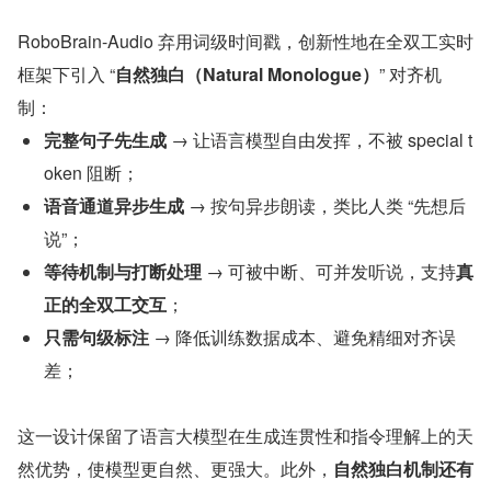
RoboBrain-Audio 弃用词级时间戳，创新性地在全双工实时
框架下引入 “
自然独白（Natural Monologue）
” 对齐机
制：
完整句子先生成
 → 让语言模型自由发挥，不被 special t
oken 阻断；
语音通道异步生成
 → 按句异步朗读，类比人类 “先想后
说”；
等待机制与打断处理
 → 可被中断、可并发听说，支持
真
正的全双工交互
；
只需句级标注
 → 降低训练数据成本、避免精细对齐误
差；
这一设计保留了语言大模型在生成连贯性和指令理解上的天
然优势，使模型更自然、更强大。此外，
自然独白机制还有