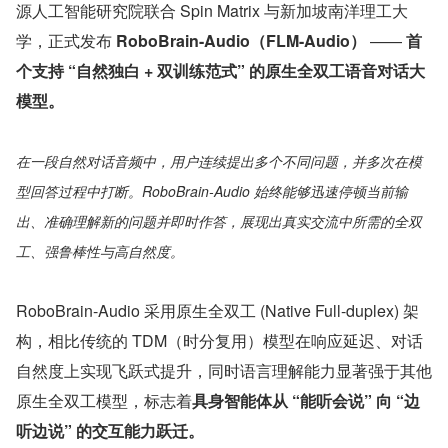
源人工智能研究院联合 Spin Matrix 与新加坡南洋理工大
学，正式发布 
RoboBrain-Audio（FLM-Audio）
 —— 
首
个支持 “自然独白 + 双训练范式” 的原生全双工语音对话大
模型。
在一段自然对话音频中，用户连续提出多个不同问题，并多次在模
型回答过程中打断。RoboBrain-Audio 始终能够迅速停顿当前输
出、准确理解新的问题并即时作答，展现出真实交流中所需的全双
工、强鲁棒性与高自然度。
RoboBrain-Audio 采用原生全双工 (Native Full-duplex) 架
构，相比传统的 TDM（时分复用）模型在响应延迟、对话
自然度上实现飞跃式提升，同时语言理解能力显著强于其他
原生全双工模型，标志着
具身智能体从 “能听会说” 向 “边
听边说” 的交互能力跃迁。