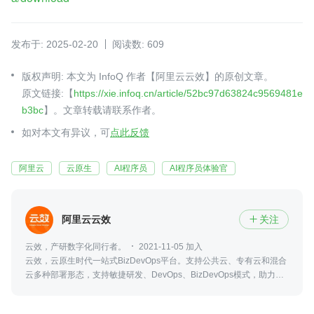
发布于: 2025-02-20
阅读数: 609
版权声明: 本文为 InfoQ 作者【阿里云云效】的原创文章。
原文链接:【
https://xie.infoq.cn/article/52bc97d63824c9569481e
b3bc
】。文章转载请联系作者。
如对本文有异议，可
点此反馈
阿里云
云原生
AI程序员
AI程序员体验官
阿里云云效
关注

云效，产研数字化同行者。
2021-11-05 加入
云效，云原生时代一站式BizDevOps平台。支持公共云、专有云和混合
云多种部署形态，支持敏捷研发、DevOps、BizDevOps模式，助力创
新创业和数字化转型企业快速实现研发敏捷和组织敏捷，实现多倍效能
提升。