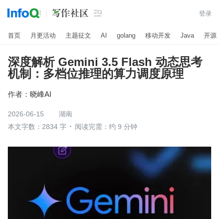

登录
首页
月更活动
主题征文
AI
golang
移动开发
Java
开源
深度解析 Gemini 3.5 Flash 动态思考
机制：多档位推理的算力调度原理
作者：
晓峰AI
2026-06-15
湖南
本文字数：2834 字
阅读完需：约 9 分钟