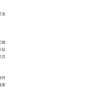
可追
它能
引起
让总
何对
能算
。