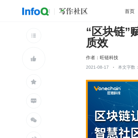
首页
“区块链
移动开发
Java
开源
架构
O

质效
前端
AI
大数据
团队管理
查看更多

作者：
旺链科技

2021-08-17
本文字数：


