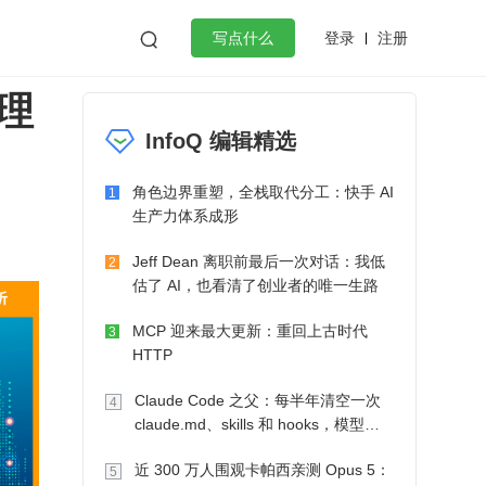
登录
注册

写点什么
理
效工作
数据库
Python
音视频
InfoQ 编辑精选
golang
微服务架构
flutter
角色边界重塑，全栈取代分工：快手 AI
1
生产力体系成形
Jeff Dean 离职前最后一次对话：我低
2
估了 AI，也看清了创业者的唯一生路
MCP 迎来最大更新：重回上古时代
3
HTTP
Claude Code 之父：每半年清空一次
4
claude.md、skills 和 hooks，模型自
己会想办法
近 300 万人围观卡帕西亲测 Opus 5：
5