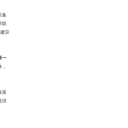
采集
求联
构建宗
新一
换，
政策
提供