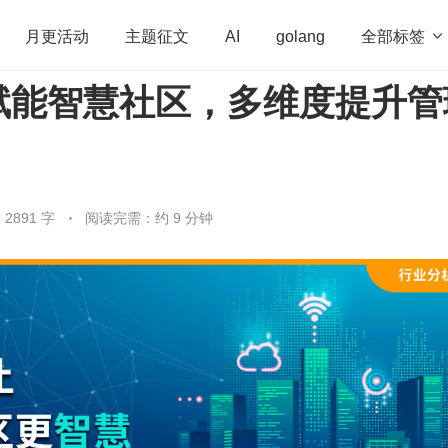
全部标签

月更活动
主题征文
AI
golang
”赋能智慧社区，多维度提升管
penHarmony
算法
学习方法
Web3.0
高
程序员
运维
深度思考
低代码
redis
2891 字
阅读完需：约 9 分钟