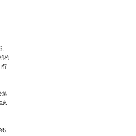
照、
个机构
自行
给第
信息
始数