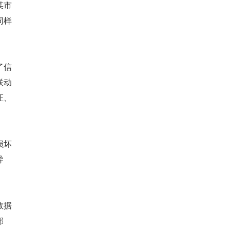
某市
同样
了信
联动
证、
损坏
导
数据
部