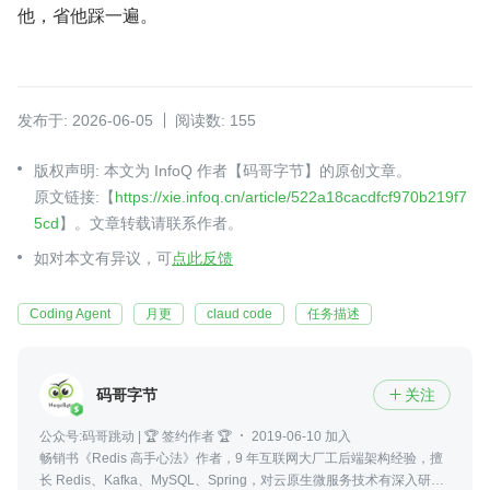
他，省他踩一遍。
发布于: 2026-06-05
阅读数: 155
版权声明: 本文为 InfoQ 作者【码哥字节】的原创文章。
原文链接:【
https://xie.infoq.cn/article/522a18cacdfcf970b219f7
5cd
】。文章转载请联系作者。
如对本文有异议，可
点此反馈
Coding Agent
月更
claud code
任务描述
码哥字节
关注

公众号:码哥跳动 | 🏆 签约作者 🏆
2019-06-10 加入
畅销书《Redis 高手心法》作者，9 年互联网大厂工后端架构经验，擅
长 Redis、Kafka、MySQL、Spring，对云原生微服务技术有深入研