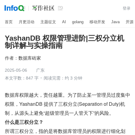

登录
首页
月更活动
主题征文
AI
golang
移动开发
Java
开源
YashanDB 权限管理进阶|三权分立机
制详解与实操指南
作者：
数据库砖家
2025-05-06
广东
本文字数：847 字
阅读完需：约 3 分钟
数据库权限越大，责任越重。为了防止某一管理员过度集中
权限，YashanDB 提供了三权分立(Separation of Duty)机
制，从源头上避免“超级管理员一人管天下”的风险。
什么是三权分立？
所谓三权分立，指的是将数据库管理员的权限进行细化划