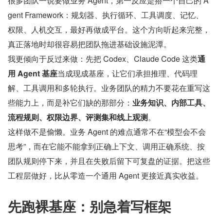
很多团队一说要做业务 Agent，第一反应是搭一个自己的 A
gent Framework：规划器、执行循环、工具调度、记忆、
权限、人机交互，最好再做成平台。这个方向听起来完整，
真正落地时却很容易把团队拖进基础设施泥潭。
我更倾向于反过来做：先把 Codex、Claude Code 这类
通
用 Agent 基座
当成现成基座，让它们承担推理、代码理
解、工具调用和多轮执行。业务团队的精力不要花在重写这
些能力上，而是补它们缺的那部分：​
业务知识、内部工具、
流程规则、权限边界、评测集和线上观测
​。
这样做不是偷懒。业务 Agent 的难点通常不在“模型会不会
思考”，而在它能不能拿到正确上下文、调用正确系统、按
团队规则停下来，并且在失败后留下可复盘的证据。把这些
工程层做好，比从零造一个通用 Agent 更接近真实收益。
先跑裸基座：别急着写框架