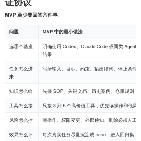
证协议
MVP 至少要回答六件事
​。
问题
MVP 中的最小做法
选哪个基座
明确使用 Codex、Claude Code 或同类 Age
结果
任务怎么进
写清输入、目标、约束、输出结构、停止条件
来
知识怎么给
先接 SOP、关键文档、历史案例、仓库规则
工具怎么接
只接 3 到 5 个高价值工具，优先读操作和低风
风险怎么控
写操作、权限变更、外部通知、删除必须人工
效果怎么评
每次真实任务尽量沉淀成 case，进入回归集