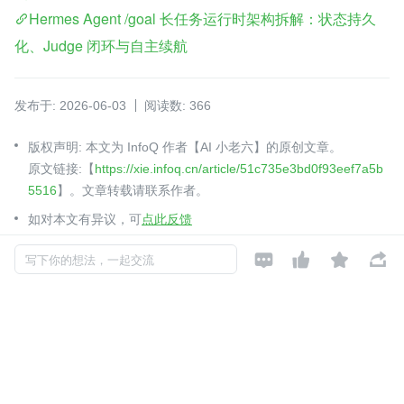
Hermes Agent /goal 长任务运行时架构拆解：状态持久
化、Judge 闭环与自主续航
发布于: 2026-06-03
阅读数: 366
版权声明: 本文为 InfoQ 作者【AI 小老六】的原创文章。
原文链接:【
https://xie.infoq.cn/article/51c735e3bd0f93eef7a5b
5516
】。文章转载请联系作者。
如对本文有异议，可
点此反馈




写下你的想法，一起交流
工具
系统架构
评测
agent
月更
AI 小老六
关注

Agent 工程师
2019-12-09 加入
公众号【AI 小老六】 关注 AI Agent 和各种 AI 工具，记录一些觉得有
用、有意思、值得琢磨的东西。