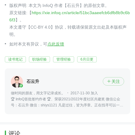
版权声明: 本文为 InfoQ 作者【石云升】的原创文章。
原文链接:【
https://xie.infoq.cn/article/51bc3aaeefcb6dfb8b9c6b
6f3
】。
本文遵守【CC-BY 4.0】协议，转载请保留原文出处及本版权声
明。
如对本文有异议，可
点此反馈
读书笔记
职场经验
管理经验
6月日更
石云升
关注

做时间的朋友，用文字记录成长。
2017-11-30 加入
🏆 InfoQ首批签约作者 🏆、荣获2021/2022年度社区共建奖 微信公众
号：石云升 微信：shiys1121 凡是过往，皆为序章。正在找寻可以一起
做事业的合作伙伴！
评论