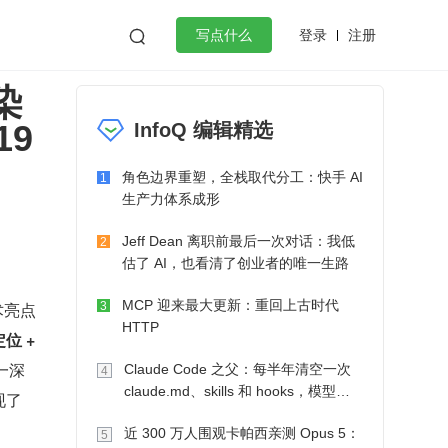
登录
注册

写点什么
染
效工作
数据库
Python
音视频
19
InfoQ 编辑精选
golang
微服务架构
flutter
角色边界重塑，全栈取代分工：快手 AI
1
生产力体系成形
Jeff Dean 离职前最后一次对话：我低
2
估了 AI，也看清了创业者的唯一生路
MCP 迎来最大更新：重回上古时代
术亮点
3
HTTP
 + 
一深
Claude Code 之父：每半年清空一次
4
claude.md、skills 和 hooks，模型自
现了
己会想办法
近 300 万人围观卡帕西亲测 Opus 5：
5