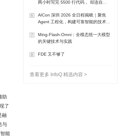
两小时写完 5500 行代码， 却连自己
写的游戏都玩不了
AICon 深圳 2026 全日程揭晓｜聚焦
6
Agent 工程化，构建可靠智能的技术路
径
Ming-Flash-Omni：全模态统一大模型
7
的关键技术与实践
FDE 又不够了
8
查看更多 InfoQ 精选内容 >
辅助
现了
是融
息与
和智能