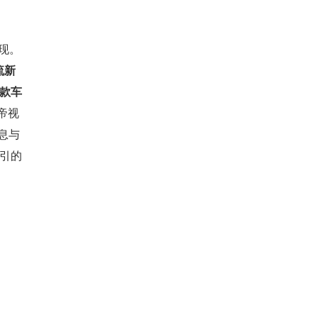
现。
流新
余款车
帝视
息与
指引的