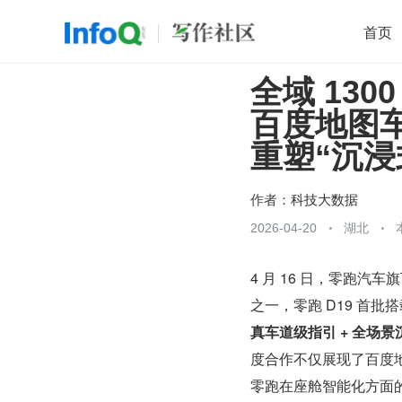
首页
全域 13
移动开发
Java
开源
架构
O
百度地图车
前端
AI
大数据
团队管理
重塑“沉浸
查看更多

作者：
科技大数据
2026-04-20
湖北
4 月 16 日，零跑汽
之一，零跑 D19 首批
真车道级指引 + 全场景
度合作不仅展现了百度地
零跑在座舱智能化方面