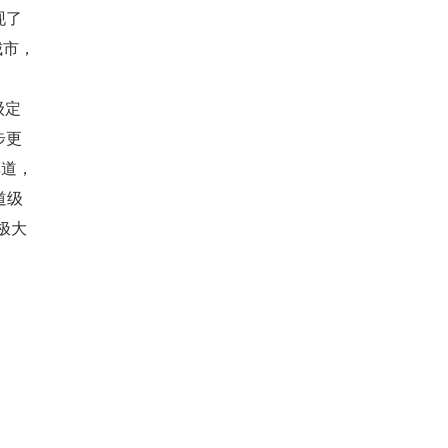
现了
城市，
级定
步更
车道，
道级
极大