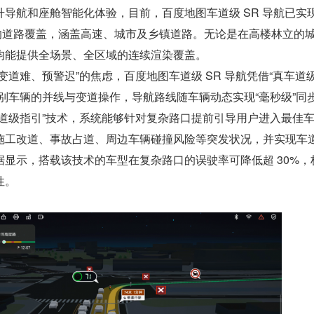
导航和座舱智能化体验，目前，百度地图车道级 SR 导航已实
公里的道路覆盖，涵盖高速、城市及乡镇道路。无论是在高楼林立的
均能提供全场景、全区域的连续渲染覆盖。
变道难、预警迟”的焦虑，百度地图车道级 SR 导航凭借“真车道
别车辆的并线与变道操作，导航路线随车辆动态实现“毫秒级”同
车道级指引”技术，系统能够针对复杂路口提前引导用户进入最佳
施工改道、事故占道、周边车辆碰撞风险等突发状况，并实现车
显示，搭载该技术的车型在复杂路口的误驶率可降低超 30%，
性。