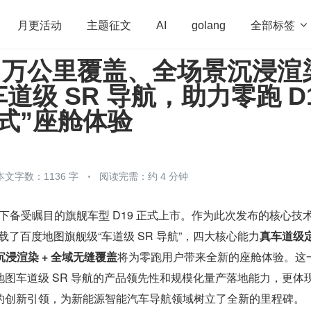
全部标签

月更活动
主题征文
AI
golang
00 万公里覆盖、全场景沉浸渲
penHarmony
算法
学习方法
Web3.0
高
道级 SR 导航，助力零跑 D
程序员
运维
深度思考
低代码
redis
式”座舱体验
本文字数：1136 字
阅读完需：约 4 分钟
车旗下备受瞩目的旗舰车型 D19 正式上市。作为此次发布的核心技
搭载了百度地图旗舰级“车道级 SR 导航”，四大核心能力
真车道级定位
沉浸渲染 + 全域无缝覆盖
将为零跑用户带来全新的座舱体验。这
图车道级 SR 导航的产品领先性和规模化量产落地能力，更体
的创新引领，为新能源智能汽车导航领域树立了全新的里程碑。