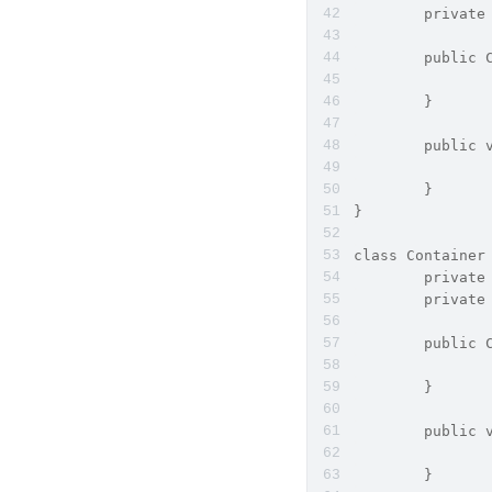
	private
	public 
	}
	public 
	}
}
class Container
	private
	privat
	public 
	}
	public 
	}