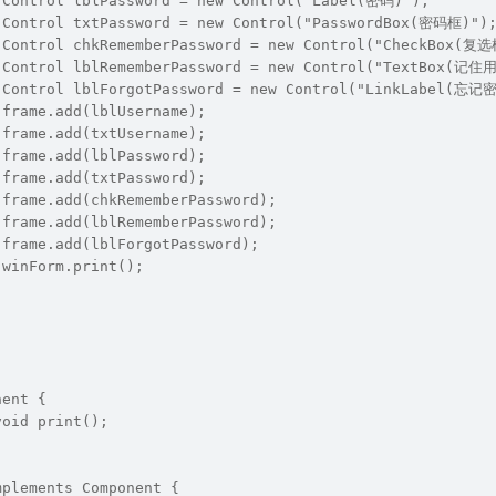
		Control lblPassword = new Control("Label(密码)");
		Control txtPassword = new Control("PasswordBox(密码框)")
		Control chkRememberPassword = new Control("CheckBox(复
		Control lblRememberPassword = new Control("TextBox(记
		Control lblForgotPassword = new Control("LinkLabel(忘记
		frame.add(lblUsername);
		frame.add(txtUsername);
		frame.add(lblPassword);
		frame.add(txtPassword);
		frame.add(chkRememberPassword);
		frame.add(lblRememberPassword);
		frame.add(lblForgotPassword);
		winForm.print();
nent {
void print();
mplements Component {