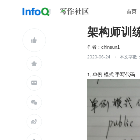
首页
架构师训练营
移动开发
Java
开源
架构
O

前端
AI
大数据
团队管理
作者：
chinsun1
查看更多
2020-06-24
本文字数：


1, 单例 模式 手写代码


