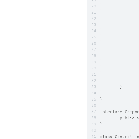
	}
}
interface Compo
	public 
}
class Control i