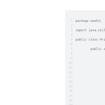
package week3;
import java.uti
public class Pr
	public