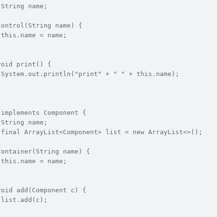
 String name;
Control(String name) {
		this.name = name;
void print() {
		System.out.println("print" + " " + this.name);
 implements Component {
 String name;
e final ArrayList<Component> list = new ArrayList<>();
Container(String name) {
		this.name = name;
void add(Component c) {
		list.add(c);