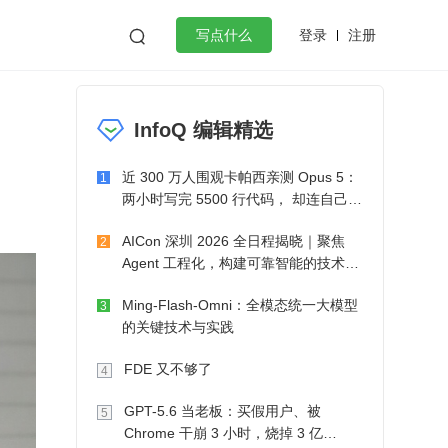
登录
注册

写点什么
效工作
数据库
Python
音视频
InfoQ 编辑精选
golang
微服务架构
flutter
近 300 万人围观卡帕西亲测 Opus 5：
1
两小时写完 5500 行代码， 却连自己写
的游戏都玩不了
AICon 深圳 2026 全日程揭晓｜聚焦
2
Agent 工程化，构建可靠智能的技术路
径
Ming-Flash-Omni：全模态统一大模型
3
的关键技术与实践
FDE 又不够了
4
GPT-5.6 当老板：买假用户、被
5
Chrome 干崩 3 小时，烧掉 3 亿