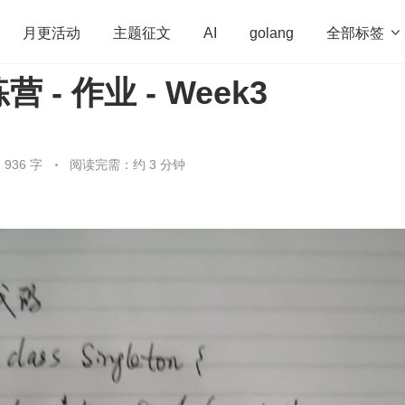
全部标签

月更活动
主题征文
AI
golang
 - 作业 - Week3
penHarmony
算法
学习方法
Web3.0
高
程序员
运维
深度思考
低代码
redis
936 字
阅读完需：约 3 分钟