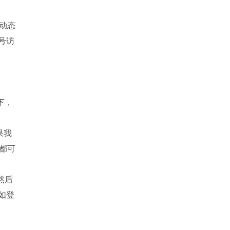
动态
账号访
下，
果我
都可
然后
如登