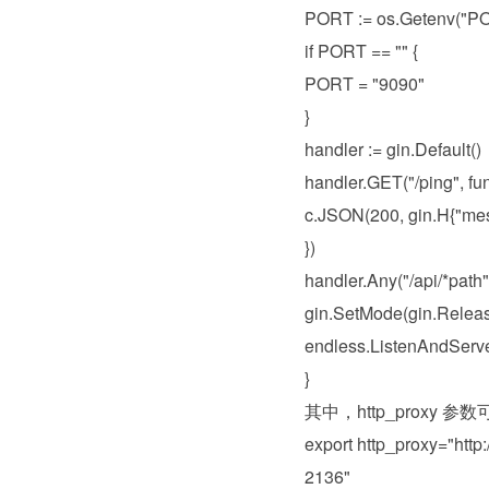
PORT := os.Getenv("P
if PORT == "" {
PORT = "9090"
}
handler := gin.Default()
handler.GET("/ping", fun
c.JSON(200, gin.H{"mes
})
handler.Any("/api/*path"
gin.SetMode(gin.Rele
endless.ListenAndServ
}
其中，http_prox
export http_proxy="htt
2136"