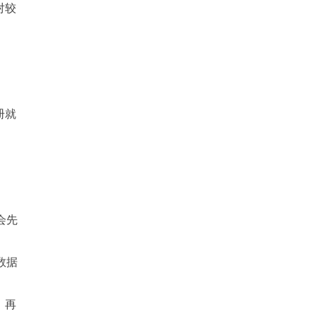
对较
。
册就
会先
数据
。再