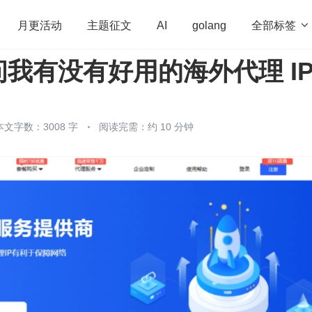
全部标签

月更活动
主题征文
AI
golang
我有没有好用的海外代理 I
penHarmony
算法
学习方法
Web3.0
高
程序员
运维
深度思考
低代码
redis
本文字数：3008 字
阅读完需：约 10 分钟