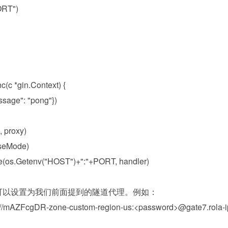
ORT")
c(c *gin.Context) {
sage": "pong"})
, proxy)
aseMode)
e(os.Getenv("HOST")+":"+PORT, handler)
y 参数可以设置为我们前面提到的隧道代理。例如：
p://mAZFcgDR-zone-custom-region-us:<password>@gate7.rola-i