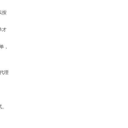
以按
单才
单，
。
代理
试。