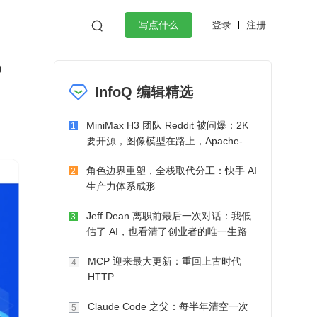
登录
注册

写点什么
P
效工作
数据库
Python
音视频
InfoQ 编辑精选
golang
微服务架构
flutter
MiniMax H3 团队 Reddit 被问爆：2K
1
要开源，图像模型在路上，Apache-2.0
也在考虑了
角色边界重塑，全栈取代分工：快手 AI
2
生产力体系成形
Jeff Dean 离职前最后一次对话：我低
3
估了 AI，也看清了创业者的唯一生路
MCP 迎来最大更新：重回上古时代
4
HTTP
Claude Code 之父：每半年清空一次
5