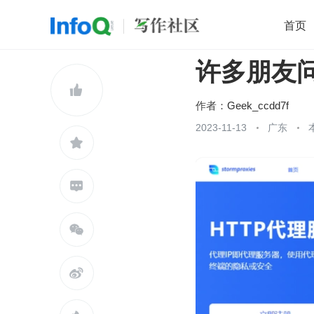
首页
许多朋友问
移动开发
Java
开源
架构
O

前端
AI
大数据
团队管理
作者：
Geek_ccdd7f
查看更多
2023-11-13
广东




