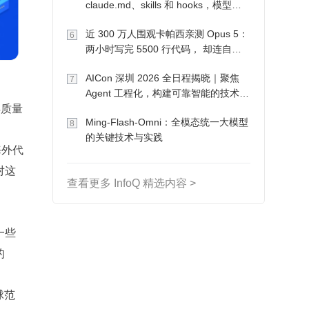
claude.md、skills 和 hooks，模型自
己会想办法
近 300 万人围观卡帕西亲测 Opus 5：
6
两小时写完 5500 行代码， 却连自己
写的游戏都玩不了
AICon 深圳 2026 全日程揭晓｜聚焦
7
Agent 工程化，构建可靠智能的技术路
得质量
径
Ming-Flash-Omni：全模态统一大模型
8
的关键技术与实践
海外代
对这
查看更多 InfoQ 精选内容 >
一些
的
球范