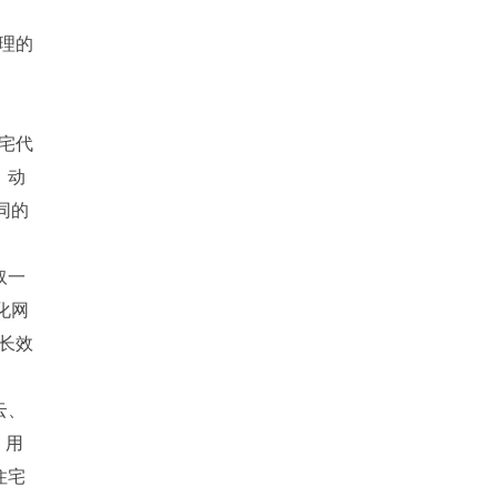
理的
宅代
。动
同的
取一
化网
长效
云、
，用
住宅