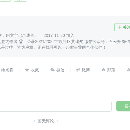
关

友，用文字记录成长。
2017-11-30 加入
Q首批签约作者 🏆、荣获2021/2022年度社区共建奖 微信公众号：石云升 微
121 凡是过往，皆为序章。正在找寻可以一起做事业的合作伙伴！





发
暂无评论