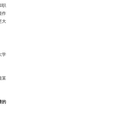
和职
能作
更大
大学
能某
请的