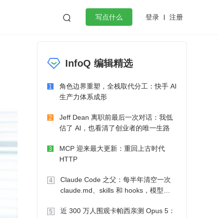
登录
注册

写点什么
效工作
数据库
Python
音视频
InfoQ 编辑精选
golang
微服务架构
flutter
角色边界重塑，全栈取代分工：快手 AI
1
生产力体系成形
Jeff Dean 离职前最后一次对话：我低
2
估了 AI，也看清了创业者的唯一生路
MCP 迎来最大更新：重回上古时代
3
HTTP
Claude Code 之父：每半年清空一次
4
claude.md、skills 和 hooks，模型自
己会想办法
近 300 万人围观卡帕西亲测 Opus 5：
5