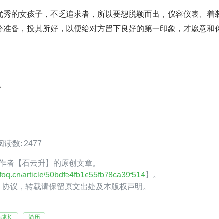
优秀的女孩子，不乏追求者，所以要想脱颖而出，仪容仪表、着
分准备，投其所好，以便给对方留下良好的第一印象，才愿意和
》
阅读数: 2477
oQ 作者【石云升】的原创文章。
infoq.cn/article/50bdfe4fb1e55fb78ca39f514
】。
.0】协议，转载请保留原文出处及本版权声明。
场成长
简历