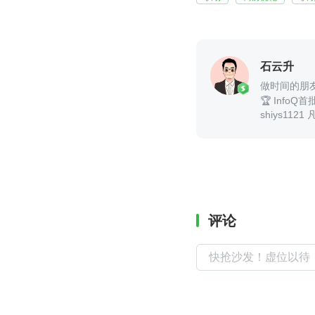
石云升
做时间的朋
🏆 Info
shiys1
评论