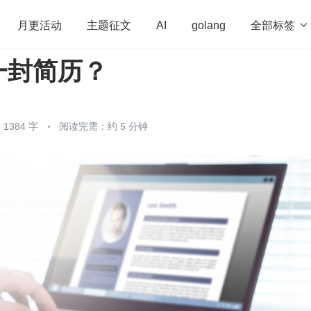
全部标签

月更活动
主题征文
AI
golang
一封简历？
penHarmony
算法
学习方法
Web3.0
高
程序员
运维
深度思考
低代码
redis
1384 字
阅读完需：约 5 分钟