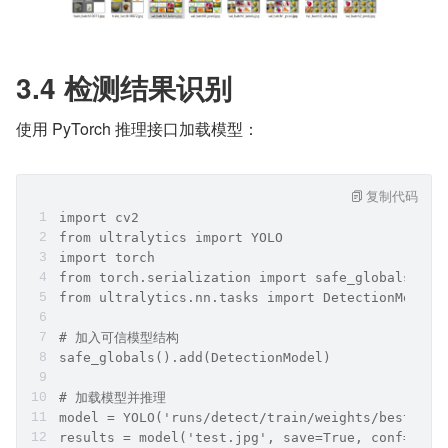
3.4 检测结果识别
使用 PyTorch 推理接口加载模型：
复制代码
import cv2
from ultralytics import YOLO
import torch
from torch.serialization import safe_globals
from ultralytics.nn.tasks import DetectionModel
# 加入可信模型结构
safe_globals().add(DetectionModel)
# 加载模型并推理
model = YOLO('runs/detect/train/weights/best.pt'
results = model('test.jpg', save=True, conf=0.25