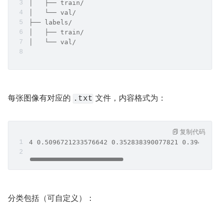
│   ├── train/
│   └── val/
├── labels/
│   ├── train/
│   └── val/
每张图像有对应的 
 文件，内容格式为：
.txt
复制代码
4 0.5096721233576642 0.352838390077821 0.3947600
分类包括（可自定义）：